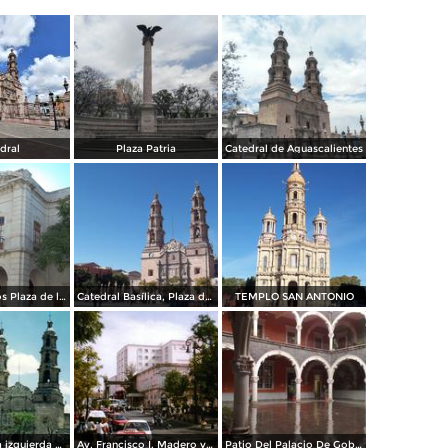
dral
Plaza Patria
Catedral de Aguascalientes
Teatro Morelos Plaza de la Soberana Convención Revolucionaria
Catedral Basílica, Plaza de la Patria.
TEMPLO SAN ANTONIO
Catedral y a la izquierda el teatro Morelos. Aguascalientes, Aguascalientes. 2002
Av. Francisco I. Madero y Hotel Francia. Aguascalientes, Aguascalientes
Patio Del Palacio De Gobierno