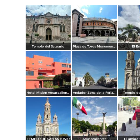
Templo del Sagrario
Plaza de Toros Monumental
El En
Hotel Misión Aguascalientes Sur. Abril/2017
Andador Zona de la Feria de San Marcos Aguascalientes
Templo de
TEMPLO DE SAN ANTONIO
Aguascalientes
El amigo 