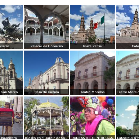
cierro
Palacio de Gobierno
Plaza Patria
Cate
 San Marco
Casa de Cultura
Teatro Morelos
Organillero
Kiosko en el Jardín de San Marcos
DANZANTES CENTRO AGS.