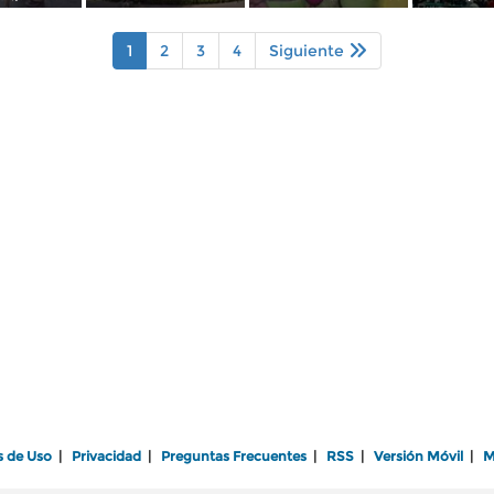
1
2
3
4
Siguiente
s de Uso
|
Privacidad
|
Preguntas Frecuentes
|
RSS
|
Versión Móvil
|
M