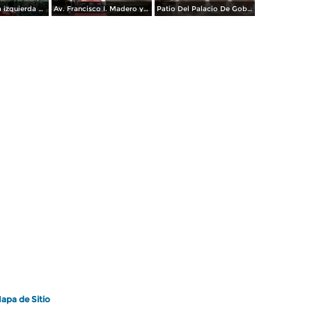
Catedral y a la izquierda el teatro Morelos. Aguascalientes, Aguascalientes. 2002
Av. Francisco I. Madero y Hotel Francia. Aguascalientes, Aguascalientes
Patio Del Palacio De Gobierno
apa de Sitio