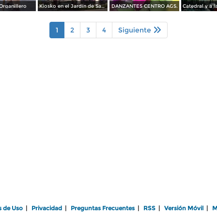
Organillero
Kiosko en el Jardín de San Marcos
DANZANTES CENTRO AGS.
1
2
3
4
Siguiente
s de Uso
|
Privacidad
|
Preguntas Frecuentes
|
RSS
|
Versión Móvil
|
M