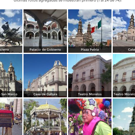
Últimas fotos agregadas se muestran primero (1 al 24 de 74):
cierro
Palacio de Gobierno
Plaza Patria
Cate
 San Marco
Casa de Cultura
Teatro Morelos