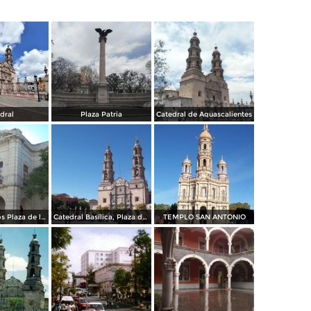
dral
Plaza Patria
Catedral de Aguascalientes
Teatro Morelos Plaza de la Soberana Convención Revolucionaria
Catedral Basílica, Plaza de la Patria.
TEMPLO SAN ANTONIO