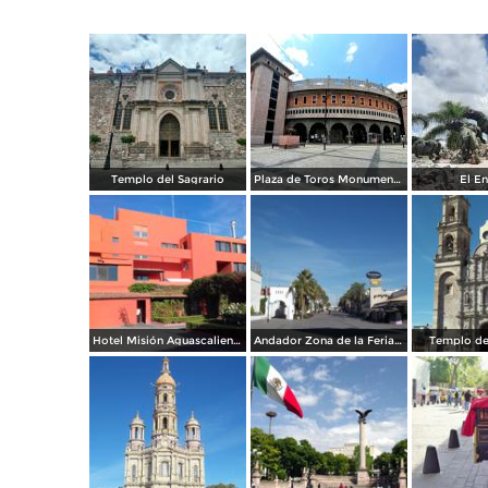
Templo del Sagrario
Plaza de Toros Monumental
El En
Hotel Misión Aguascalientes Sur. Abril/2017
Andador Zona de la Feria de San Marcos Aguascalientes
Templo de