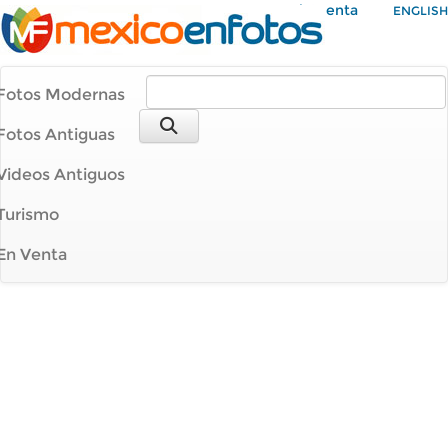
Mi Cuenta
ENGLISH
Fotos Modernas
Fotos Antiguas
Videos Antiguos
Turismo
En Venta