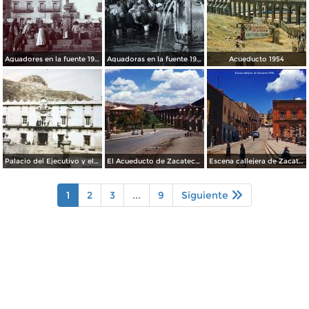
Aguadores en la fuente 1904
Aguadoras en la fuente 1901
Acueducto 1954
Palacio del Ejecutivo y el cerro de La Bufa al fondo. Zacatecas.
El Acueducto de Zacatecas 1958.
Escena callejera de Zacatecas 1958.
1
2
3
...
9
Siguiente