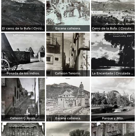
El cerro de la Bufa ( Circulada el 5 de Diciembre de 1910 ).
Escena callejera.
Cerro de la Bufa. ( Circulada el 27 de Octubre de 1950 ).
Posada de los indios.
Callejon Tenorio.
La Encantada ( Circulada el 26 de Mayo de 1948 ).
Callejon G Rojas.
Escena callejera.
Parque y Mto.