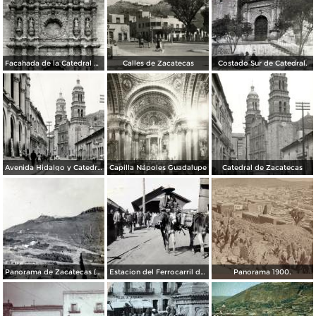
Facahada de la Catedral de Zacatecas
Calles de Zacatecas
Costado Sur de Catedral.
Avenida Hidalgo y Catedral de Zacatecas
Capilla Nápoles Guadalupe
Catedral de Zacatecas
Panorama de Zacatecas ( 1909 ).
Estacion del Ferrocarril de Zacatecas ( 1909 ).
Panorama 1900.