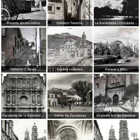
Posada de los indios.
Callejon Tenorio.
La Encantada ( Circulada el 26 de Mayo de 1948 ).
Callejon G Rojas.
Escena callejera.
Parque y Mto.
Facahada de la Catedral de Zacatecas
Calles de Zacatecas
Costado Sur de Catedral.