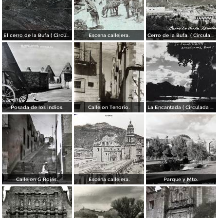
El cerro de la Bufa ( Circulada el 5 de Diciembre de 1910 ).
Escena callejera.
Cerro de la Bufa. ( Circulada el 27 de Octubre de 1950 ).
Posada de los indios.
Callejon Tenorio.
La Encantada ( Circulada el 26 de Mayo de 1948 ).
Callejon G Rojas.
Escena callejera.
Parque y Mto.