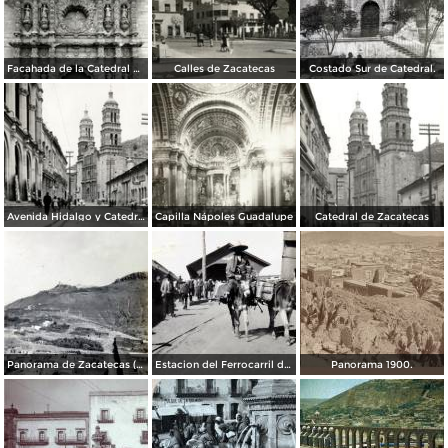
Facahada de la Catedral de Zacatecas
Calles de Zacatecas
Costado Sur de Catedral.
Avenida Hidalgo y Catedral de Zacatecas
Capilla Nápoles Guadalupe
Catedral de Zacatecas
Panorama de Zacatecas ( 1909 ).
Estacion del Ferrocarril de Zacatecas ( 1909 ).
Panorama 1900.