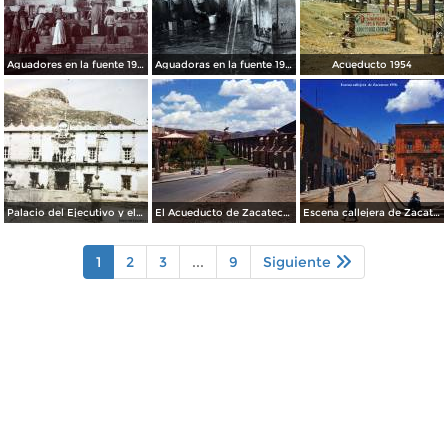
Aguadores en la fuente 1904
Aguadoras en la fuente 1901
Acueducto 1954
Palacio del Ejecutivo y el cerro de La Bufa al fondo. Zacatecas.
El Acueducto de Zacatecas 1958.
Escena callejera de Zacatecas 1958.
1
2
3
...
9
Siguiente