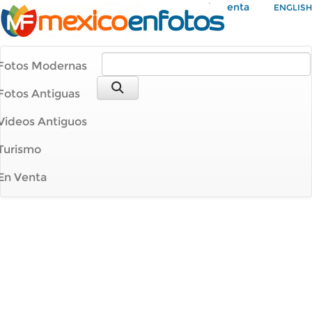
Mi Cuenta
ENGLISH
Fotos Modernas
Fotos Antiguas
Videos Antiguos
Turismo
En Venta