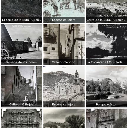
El cerro de la Bufa ( Circulada el 5 de Diciembre de 1910 ).
Escena callejera.
Cerro de la Bufa. ( Circulada el 27 de Octubre de 1950 ).
Posada de los indios.
Callejon Tenorio.
La Encantada ( Circulada el 26 de Mayo de 1948 ).
Callejon G Rojas.
Escena callejera.
Parque y Mto.