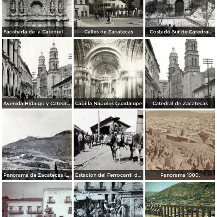
Facahada de la Catedral de Zacatecas
Calles de Zacatecas
Costado Sur de Catedral.
Avenida Hidalgo y Catedral de Zacatecas
Capilla Nápoles Guadalupe
Catedral de Zacatecas
Panorama de Zacatecas ( 1909 ).
Estacion del Ferrocarril de Zacatecas ( 1909 ).
Panorama 1900.