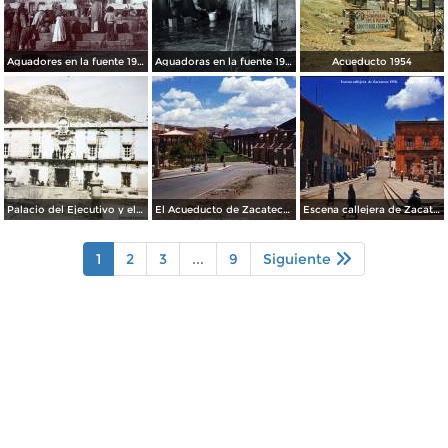
Aguadores en la fuente 1904
Aguadoras en la fuente 1901
Acueducto 1954
Palacio del Ejecutivo y el cerro de La Bufa al fondo. Zacatecas.
El Acueducto de Zacatecas 1958.
Escena callejera de Zacatecas 1958.
1
2
3
...
9
Siguiente