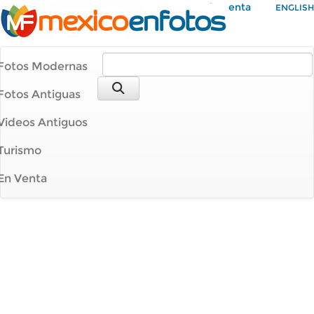
Mi Cuenta
ENGLISH
Fotos Modernas
Fotos Antiguas
Videos Antiguos
Turismo
En Venta