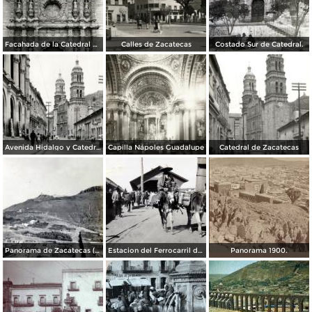
Facahada de la Catedral de Zacatecas
Calles de Zacatecas
Costado Sur de Catedral.
Avenida Hidalgo y Catedral de Zacatecas
Capilla Nápoles Guadalupe
Catedral de Zacatecas
Panorama de Zacatecas ( 1909 ).
Estacion del Ferrocarril de Zacatecas ( 1909 ).
Panorama 1900.