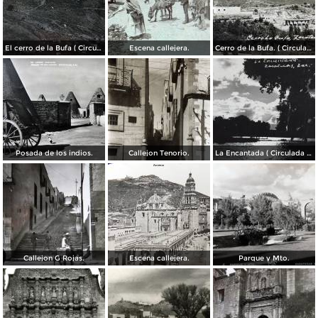
El cerro de la Bufa ( Circulada el 5 de Diciembre de 1910 ).
Escena callejera.
Cerro de la Bufa. ( Circulada el 27 de Octubre de 1950 ).
Posada de los indios.
Callejon Tenorio.
La Encantada ( Circulada el 26 de Mayo de 1948 ).
Callejon G Rojas.
Escena callejera.
Parque y Mto.