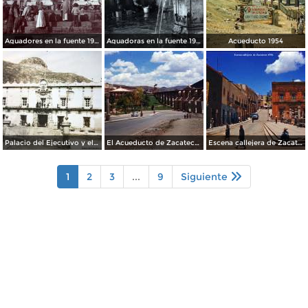
Aguadores en la fuente 1904
Aguadoras en la fuente 1901
Acueducto 1954
Palacio del Ejecutivo y el cerro de La Bufa al fondo. Zacatecas.
El Acueducto de Zacatecas 1958.
Escena callejera de Zacatecas 1958.
1
2
3
...
9
Siguiente