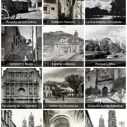
Posada de los indios.
Callejon Tenorio.
La Encantada ( Circulada el 26 de Mayo de 1948 ).
Callejon G Rojas.
Escena callejera.
Parque y Mto.
Facahada de la Catedral de Zacatecas
Calles de Zacatecas
Costado Sur de Catedral.