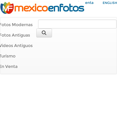
Mi Cuenta
ENGLISH
Fotos Modernas
Fotos Antiguas
Videos Antiguos
Turismo
En Venta