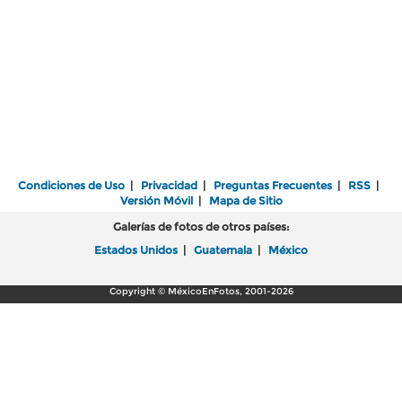
Condiciones de Uso
|
Privacidad
|
Preguntas Frecuentes
|
RSS
|
Versión Móvil
|
Mapa de Sitio
Galerías de fotos de otros países:
Estados Unidos
|
Guatemala
|
México
Copyright © MéxicoEnFotos, 2001-2026