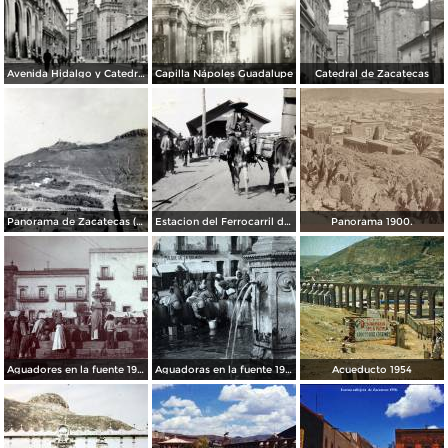
Avenida Hidalgo y Catedral de Zacatecas
Capilla Nápoles Guadalupe
Catedral de Zacatecas
Panorama de Zacatecas ( 1909 ).
Estacion del Ferrocarril de Zacatecas ( 1909 ).
Panorama 1900.
Aguadores en la fuente 1904
Aguadoras en la fuente 1901
Acueducto 1954