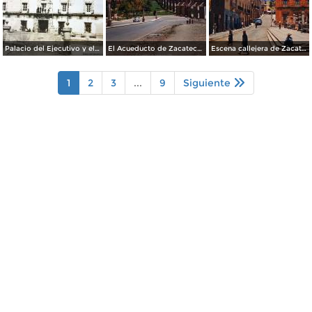
Palacio del Ejecutivo y el cerro de La Bufa al fondo. Zacatecas.
El Acueducto de Zacatecas 1958.
Escena callejera de Zacatecas 1958.
1
2
3
...
9
Siguiente