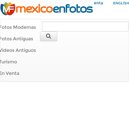
Mi Cuenta
ENGLISH
Fotos Modernas
Fotos Antiguas
Videos Antiguos
Turismo
En Venta