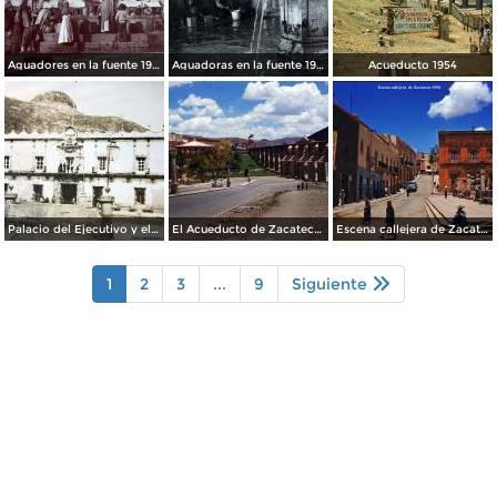
Aguadores en la fuente 1904
Aguadoras en la fuente 1901
Acueducto 1954
Palacio del Ejecutivo y el cerro de La Bufa al fondo. Zacatecas.
El Acueducto de Zacatecas 1958.
Escena callejera de Zacatecas 1958.
1
2
3
...
9
Siguiente