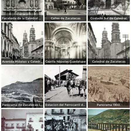
Facahada de la Catedral de Zacatecas
Calles de Zacatecas
Costado Sur de Catedral.
Avenida Hidalgo y Catedral de Zacatecas
Capilla Nápoles Guadalupe
Catedral de Zacatecas
Panorama de Zacatecas ( 1909 ).
Estacion del Ferrocarril de Zacatecas ( 1909 ).
Panorama 1900.