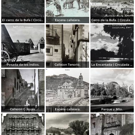
El cerro de la Bufa ( Circulada el 5 de Diciembre de 1910 ).
Escena callejera.
Cerro de la Bufa. ( Circulada el 27 de Octubre de 1950 ).
Posada de los indios.
Callejon Tenorio.
La Encantada ( Circulada el 26 de Mayo de 1948 ).
Callejon G Rojas.
Escena callejera.
Parque y Mto.