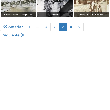
Calzada Ramon Lopez Velarde
Catedral
Mercado y Fuente
Anterior
1
...
5
6
7
8
9
Siguiente