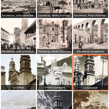
Zacatecas, vista panorámica con Acueducto
Zacatecas, Santo Domingo, 1886
Zacatecas, Plaza Villarreal, 1886
Zacatecas, calle principal y mercado, al fondo la Catedral
Zacatecas, Santo Domingo
Zacatecas, Acueducto
La Iglesia
Escena Callejera
La Catedral