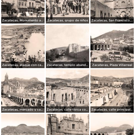
Zacatecas, Monumento a González Ortega
Zacatecas, grupo de niños
Zacatecas, San Francisco, 1889
Zacatecas, ataque con cañones
Zacatecas, templo abandonado
Zacatecas, Plaza Villarreal
Zacatecas, mercado y catedral, 1874
Zacatecas, calle típica con arriero
Zacatecas, calle principal y mercado