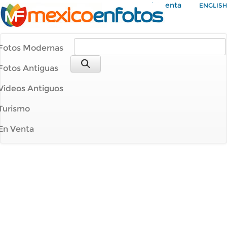
Mi Cuenta
ENGLISH
Fotos Modernas
Fotos Antiguas
Videos Antiguos
Turismo
En Venta