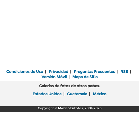
Condiciones de Uso
|
Privacidad
|
Preguntas Frecuentes
|
RSS
|
Versión Móvil
|
Mapa de Sitio
Galerías de fotos de otros países:
Estados Unidos
|
Guatemala
|
México
Copyright © MéxicoEnFotos, 2001-2026