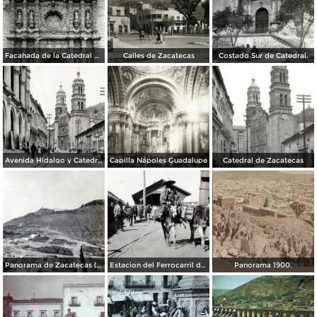
Facahada de la Catedral de Zacatecas
Calles de Zacatecas
Costado Sur de Catedral.
Avenida Hidalgo y Catedral de Zacatecas
Capilla Nápoles Guadalupe
Catedral de Zacatecas
Panorama de Zacatecas ( 1909 ).
Estacion del Ferrocarril de Zacatecas ( 1909 ).
Panorama 1900.