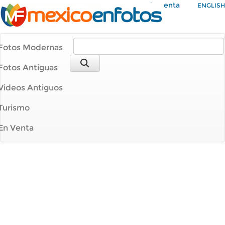
Mi Cuenta
ENGLISH
Fotos Modernas
Fotos Antiguas
Videos Antiguos
Turismo
En Venta