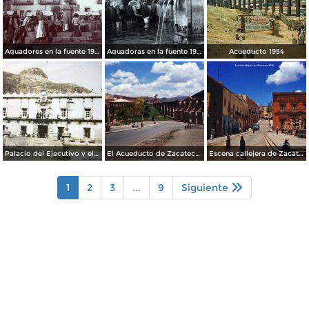
Aguadores en la fuente 1904
Aguadoras en la fuente 1901
Acueducto 1954
Palacio del Ejecutivo y el cerro de La Bufa al fondo. Zacatecas.
El Acueducto de Zacatecas 1958.
Escena callejera de Zacatecas 1958.
1
2
3
...
9
Siguiente