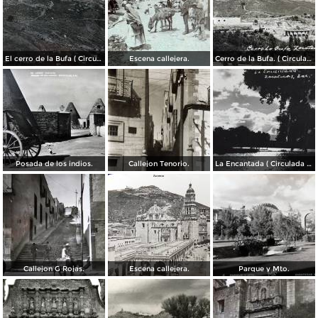
El cerro de la Bufa ( Circulada el 5 de Diciembre de 1910 ).
Escena callejera.
Cerro de la Bufa. ( Circulada el 27 de Octubre de 1950 ).
Posada de los indios.
Callejon Tenorio.
La Encantada ( Circulada el 26 de Mayo de 1948 ).
Callejon G Rojas.
Escena callejera.
Parque y Mto.