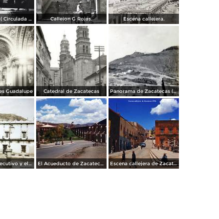
La Encantada ( Circulada el 26 de Mayo de 1948 ).
Callejon G Rojas.
Escena callejera.
les Guadalupe
Catedral de Zacatecas
Panorama de Zacatecas ( 1909 ).
Palacio del Ejecutivo y el cerro de La Bufa al fondo. Zacatecas.
El Acueducto de Zacatecas 1958.
Escena callejera de Zacatecas 1958.