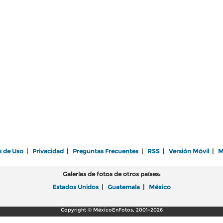
s de Uso
|
Privacidad
|
Preguntas Frecuentes
|
RSS
|
Versión Móvil
|
M
Galerías de fotos de otros países:
Estados Unidos
|
Guatemala
|
México
Copyright © MéxicoEnFotos, 2001-2026