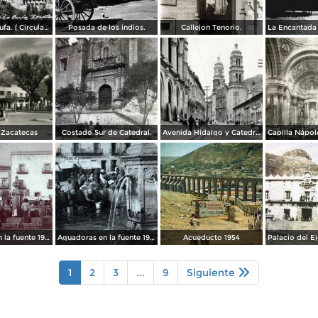
Cerro de la Bufa. ( Circulada el 27 de Octubre de 1950 ).
Posada de los indios.
Callejon Tenorio.
 Zacatecas
Costado Sur de Catedral.
Avenida Hidalgo y Catedral de Zacatecas
Capilla Nápo
Aguadores en la fuente 1904
Aguadoras en la fuente 1901
Acueducto 1954
1
2
3
...
9
Siguiente