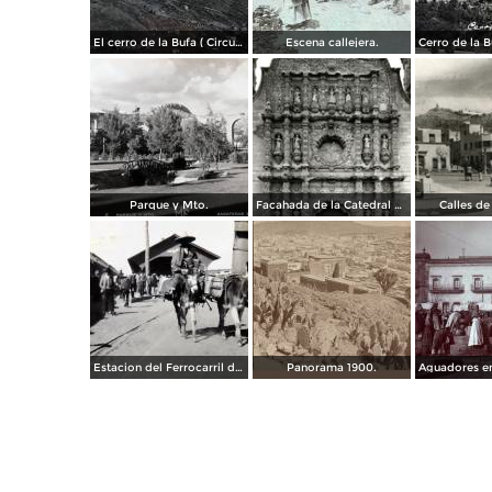
El cerro de la Bufa ( Circulada el 5 de Diciembre de 1910 ).
Escena callejera.
Parque y Mto.
Facahada de la Catedral de Zacatecas
Calles de
Estacion del Ferrocarril de Zacatecas ( 1909 ).
Panorama 1900.