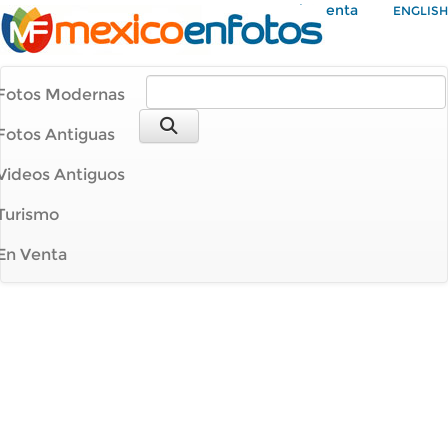
Mi Cuenta
ENGLISH
Fotos Modernas
Fotos Antiguas
Videos Antiguos
Turismo
En Venta