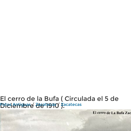
El cerro de la Bufa ( Circulada el 5 de
Diciembre de 1910 ).
Fotos Antiguas
/
Zacatecas
/
Zacatecas