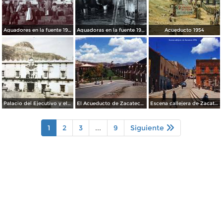
Aguadores en la fuente 1904
Aguadoras en la fuente 1901
Acueducto 1954
Palacio del Ejecutivo y el cerro de La Bufa al fondo. Zacatecas.
El Acueducto de Zacatecas 1958.
Escena callejera de Zacatecas 1958.
1
2
3
...
9
Siguiente