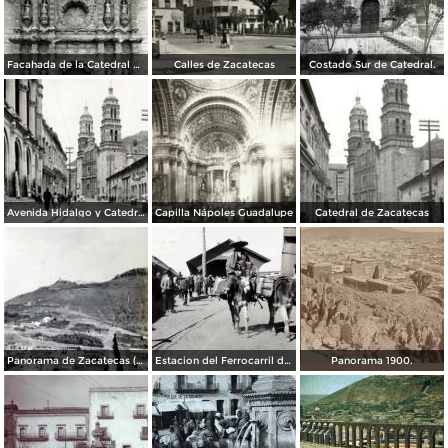
Facahada de la Catedral de Zacatecas
Calles de Zacatecas
Costado Sur de Catedral.
Avenida Hidalgo y Catedral de Zacatecas
Capilla Nápoles Guadalupe
Catedral de Zacatecas
Panorama de Zacatecas ( 1909 ).
Estacion del Ferrocarril de Zacatecas ( 1909 ).
Panorama 1900.