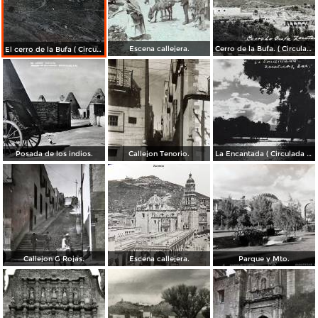
Escena callejera.
Cerro de la Bufa. ( Circulada el 27 de Octubre de 1950 ).
El cerro de la Bufa ( Circulada el 5 de Diciembre de 1910 ).
Posada de los indios.
Callejon Tenorio.
La Encantada ( Circulada el 26 de Mayo de 1948 ).
Callejon G Rojas.
Escena callejera.
Parque y Mto.