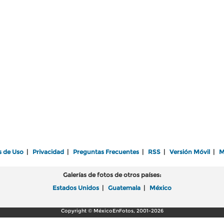
s de Uso
|
Privacidad
|
Preguntas Frecuentes
|
RSS
|
Versión Móvil
|
M
Galerías de fotos de otros países:
Estados Unidos
|
Guatemala
|
México
Copyright © MéxicoEnFotos, 2001-2026