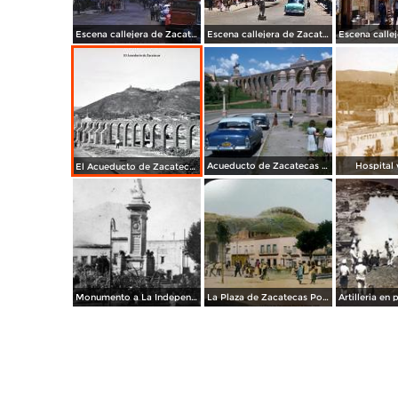
Escena callejera de Zacatecas 1958.
Escena callejera de Zacatecas 1958.
Acueducto de Zacatecas (c. 1959)
Hospital 
El Acueducto de Zacatecas.
Monumento a La Independencia.
La Plaza de Zacatecas Por El Fotografo Charles B Waite 1906.