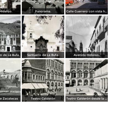
Hidalgo.
Panorama.
Calle Guerrero con vista hacia Calle Tacuba (1961)
ro de La Bufa.
Santuario de La Bufa.
Avenida Hidalgo.
e Zacatecas
Teatro Calderón
Teatro Calderón desde la Plaza