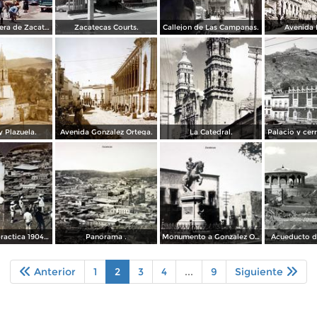
Escena callejera de Zacatecas 1958.
Zacatecas Courts.
Callejon de Las Campanas.
Avenida 
y Plazuela.
Avenida Gonzalez Ortega.
La Catedral.
Palacio y cer
Artilleria en practica 1904 foto estereoscopica.
Panorama .
Monumento a Gonzalez Ortega.
Acueducto d
Anterior
1
2
3
4
...
9
Siguiente