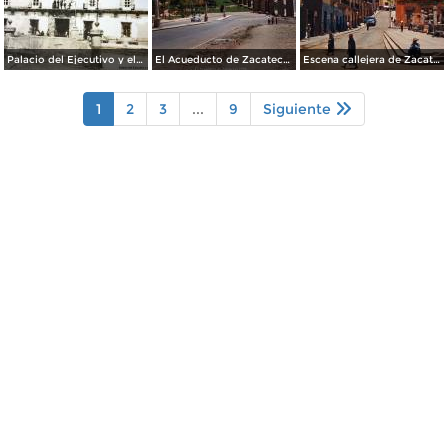
Palacio del Ejecutivo y el cerro de La Bufa al fondo. Zacatecas.
El Acueducto de Zacatecas 1958.
Escena callejera de Zacatecas 1958.
1
2
3
...
9
Siguiente