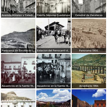
Avenida Hidalgo y Catedral de Zacatecas
Capilla Nápoles Guadalupe
Catedral de Zacatecas
Panorama de Zacatecas ( 1909 ).
Estacion del Ferrocarril de Zacatecas ( 1909 ).
Panorama 1900.
Aguadores en la fuente 1904
Aguadoras en la fuente 1901
Acueducto 1954