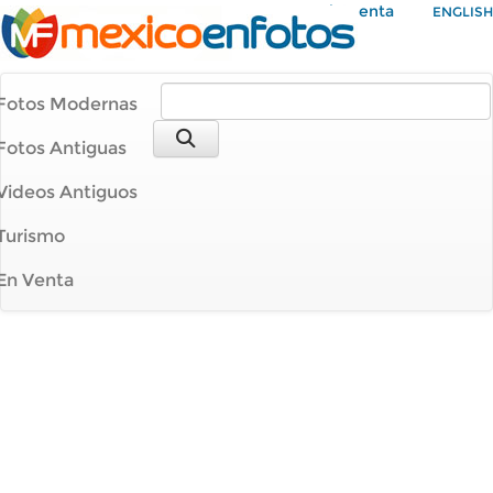
Mi Cuenta
ENGLISH
Fotos Modernas
Fotos Antiguas
Videos Antiguos
Turismo
En Venta