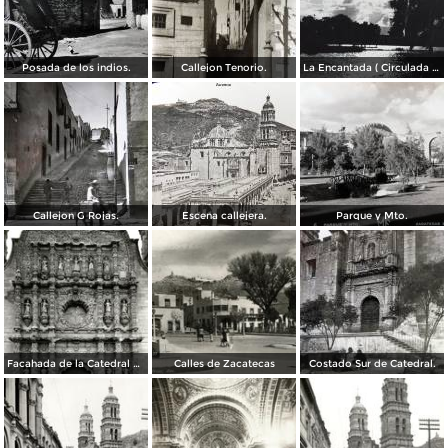
Posada de los indios.
Callejon Tenorio.
La Encantada ( Circulada el 26 de Mayo de 1948 ).
Callejon G Rojas.
Escena callejera.
Parque y Mto.
Facahada de la Catedral de Zacatecas
Calles de Zacatecas
Costado Sur de Catedral.