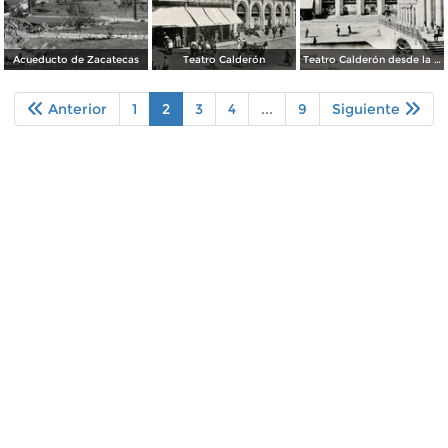
Acueducto de Zacatecas
Teatro Calderón
Teatro Calderón desde la Plaza
Anterior
1
2
3
4
...
9
Siguiente