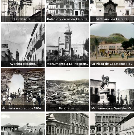
La Catedral.
Palacio y cerro de La Bufa.
Santuario de La Bufa.
Avenida Hidalgo.
Monumento a La Independencia.
La Plaza de Zacatecas Por El Fotografo Charles B Waite 1906.
Artilleria en practica 1904 foto estereoscopica.
Panorama .
Monumento a Gonzalez Ortega.