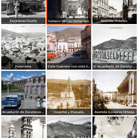
Zacatecas Courts.
Avenida Hidalgo.
Callejon de Las Campanas.
Panorama.
Calle Guerrero con vista hacia Calle Tacuba (1961)
El Acueducto de Zacatecas.
Acueducto de Zacatecas (c. 1959)
Hospital y Plazuela.
Avenida Gonzalez Ortega.