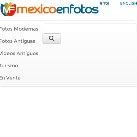
Mi Cuenta
ENGLISH
Fotos Modernas
Fotos Antiguas
Videos Antiguos
Turismo
En Venta