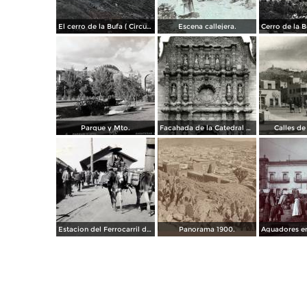
El cerro de la Bufa ( Circulada el 5 de Diciembre de 1910 ).
Escena callejera.
Parque y Mto.
Facahada de la Catedral de Zacatecas
Calles de
Estacion del Ferrocarril de Zacatecas ( 1909 ).
Panorama 1900.