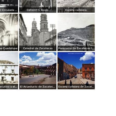
La Encantada ( Circulada el 26 de Mayo de 1948 ).
Callejon G Rojas.
Escena callejera.
les Guadalupe
Catedral de Zacatecas
Panorama de Zacatecas ( 1909 ).
Palacio del Ejecutivo y el cerro de La Bufa al fondo. Zacatecas.
El Acueducto de Zacatecas 1958.
Escena callejera de Zacatecas 1958.