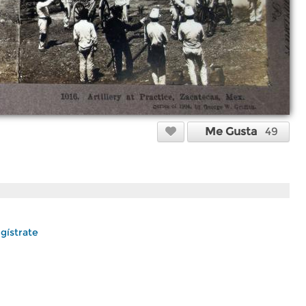
Me Gusta
49
gístrate