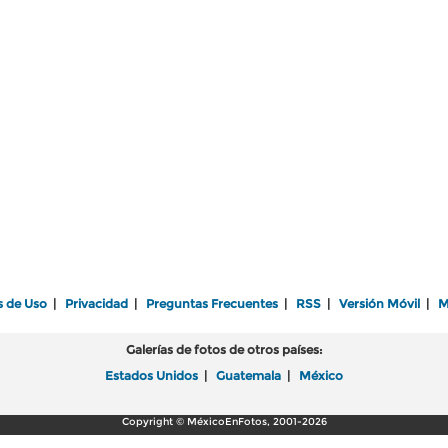
s de Uso
|
Privacidad
|
Preguntas Frecuentes
|
RSS
|
Versión Móvil
|
M
Galerías de fotos de otros países:
Estados Unidos
|
Guatemala
|
México
Copyright © MéxicoEnFotos, 2001-2026