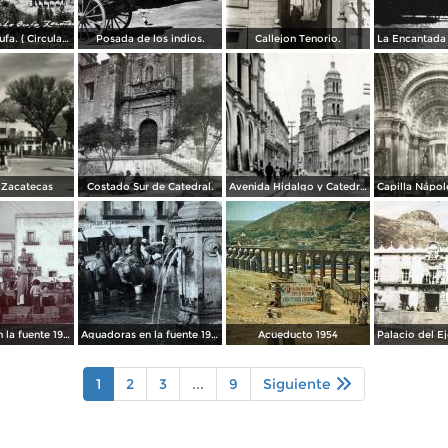
Cerro de la Bufa. ( Circulada el 27 de Octubre de 1950 ).
Posada de los indios.
Callejon Tenorio.
 Zacatecas
Costado Sur de Catedral.
Avenida Hidalgo y Catedral de Zacatecas
Capilla Nápo
Aguadores en la fuente 1904
Aguadoras en la fuente 1901
Acueducto 1954
1
2
3
...
9
Siguiente