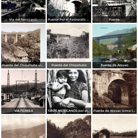
Via del ferrocarril.
Puente Por el Fotógrafo Hugo Brehme.
Puente.
Puente del Chiquihuite via del Ferrocarril Mexicano por el fotografo Abel Briquet
Puente del Chiquihuite
Puente de Atoyac
VIA FERREA
TIPOS MEXICANOS por el fotografo HUGO BREHME
Puente de Atoyac (circa 1920)