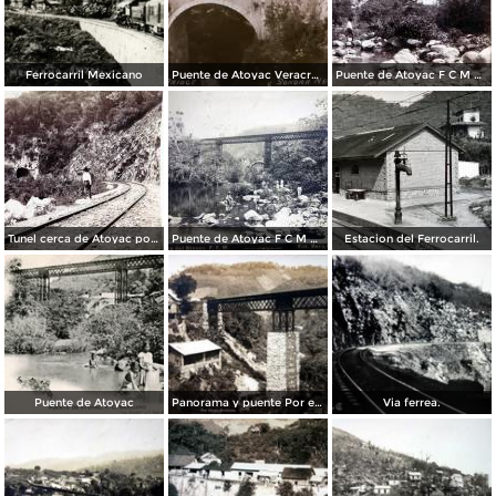
Ferrocarril Mexicano
Puente de Atoyac Veracruz por La Sonora News & Co.
Puente de Atoyac F C M Por el Fotógrafo Abel Briquet.
Tunel cerca de Atoyac por el Fotógrafo Abel Briquet.
Puente de Atoyac F C M Por el Fotógrafo Abel Briquet ( Circulada el 22 de Febrero de 1907 ).
Estacion del Ferrocarril.
Puente de Atoyac
Panorama y puente Por el fotografo Hugo Brehme.
Via ferrea.