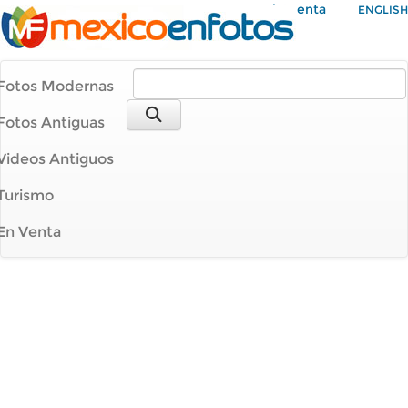
Mi Cuenta
ENGLISH
Fotos Modernas
Fotos Antiguas
Videos Antiguos
Turismo
En Venta