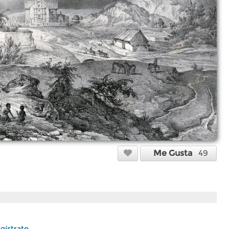
Me Gusta
49
gístrate