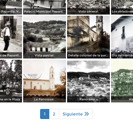
Panorama de Papantla, Veracruz.
Palacio Municipal Papantla, Veracruz.
Vista general.
Los voladores de Papantla Veracruz.
Vista parcial.
Detalle colonial de la parroquia.
na en la Plaza
La Parroquia .
Panorámica
Vi
1
2
Siguiente