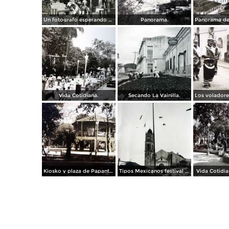
Un fotografo esperando al cliente en la plaza de Papantla, Veracruz 1955.
Panorama.
Vida Cotidiana.
Secando La Vainilla.
Kiosko y plaza de Papantla Veracruz.
Tipos Mexicanos festival los Voladores de Papantla Veracruz.
Vida Cotidia