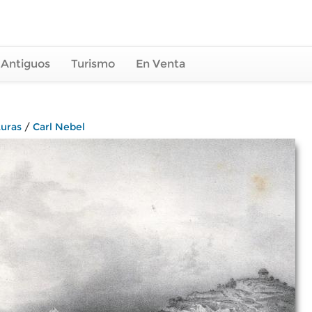
 Antiguos
Turismo
En Venta
turas
/
Carl Nebel