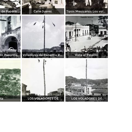
Los voladores de Papantla, Veracruz.
Calle Juarez.
Tipos Mexicanos Los voladoresde Papantla Veracruz.
Dia de mercado Papantla Veracruz.
Voladores de Papantla Veracruz.
Vista al Palacio.
sta
LOS VOLADORES DE
LOS VOLADORES DE