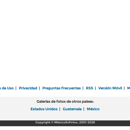
s de Uso
|
Privacidad
|
Preguntas Frecuentes
|
RSS
|
Versión Móvil
|
M
Galerías de fotos de otros países:
Estados Unidos
|
Guatemala
|
México
Copyright © MéxicoEnFotos, 2001-2026