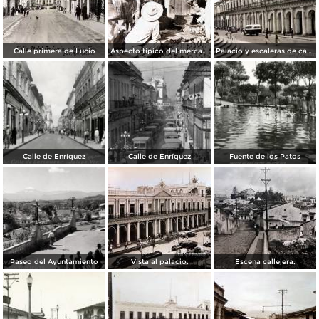
Calle primera de Lucio
Aspecto tipico del mercado ( Circulada el 24 de Junio de 1940 ).
Palacio y escaleras de catedral.
Calle de Enríquez
Calle de Enríquez
Fuente de los Patos
Paseo del Ayuntamiento
Vista al palacio.
Escena callejera.