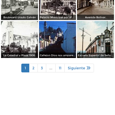
Boulevard Úrsulo Galván
Palacio Municipal por el Fotógrafo Abel Briquet.
Avenida Bolivar.
La Catedral y Plaza 1906.
Callejon Dios nos ampare Xalapa Ver. 1963
Escuela Superior de Señoritas
1
2
3
...
11
Siguiente