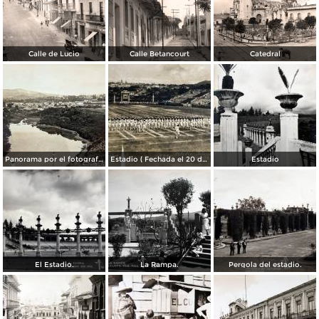
Calle de Lucio
Calle Betancourt
Catedral
Panorama por el fotografo R M Mateos. ( Circulada el 27 de Septiembre de 1936 ).
Estadio ( Fechada el 20 de Septiembre de 1928 ).
Estadio
El Estadio.
La Rampa.
Pergola del estadio.