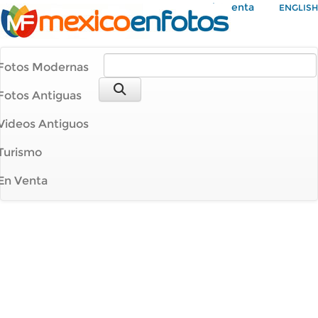
Mi Cuenta
ENGLISH
Fotos Modernas
Fotos Antiguas
Videos Antiguos
Turismo
En Venta