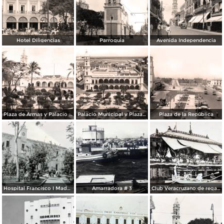
Hotel Diligencias
Parroquia
Avenida Independencia
Plaza de Armas y Palacio Municipal
Palacio Municipal y Plaza de Armas
Plaza de la República
Hospital Francisco I Madero.
Amarradora # 3
Club Veracruzano de regatas.