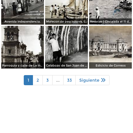
Avenida Independencia.
Malecon de pescadores. ( Circulada el 12 de Agosto de 1911 ).
Regatas ( Circulada el 11 de Abril de 1926 ).
Parroquia y calle de La Independencia.
Calabozo de San Juan de Ulua.
Edicicio de Correos
1
2
3
...
33
Siguiente