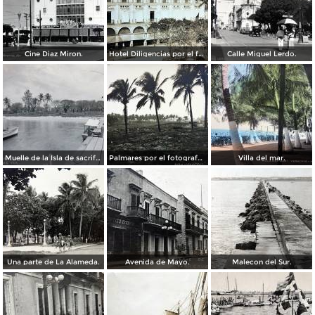
Cine Diaz Miron.
Hotel Diligencias por el fotografo Walter E Hadsell. ( Circulada el 17 de Febrero de 1914 ).
Calle Miguel Lerdo.
Muelle de la Isla de sacrificios.
Palmares por el fotografo Hugo Brehme.
Villa del mar.
Una parte de La Alameda.
Avenida de Mayo.
Malecon del Sur.