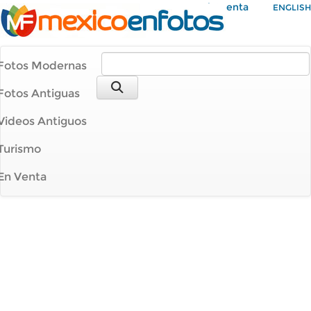
Mi Cuenta
ENGLISH
Fotos Modernas
Fotos Antiguas
Videos Antiguos
Turismo
En Venta