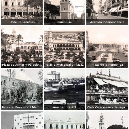
Hotel Diligencias
Parroquia
Avenida Independencia
Plaza de Armas y Palacio Municipal
Palacio Municipal y Plaza de Armas
Plaza de la República
Hospital Francisco I Madero.
Amarradora # 3
Club Veracruzano de regatas.