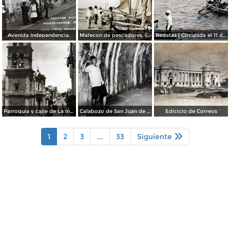
Avenida Independencia.
Malecon de pescadores. ( Circulada el 12 de Agosto de 1911 ).
Regatas ( Circulada el 11 de Abril de 1926 ).
Parroquia y calle de La Independencia.
Calabozo de San Juan de Ulua.
Edicicio de Correos
1
2
3
...
33
Siguiente