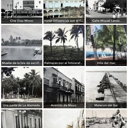
Cine Diaz Miron.
Hotel Diligencias por el fotografo Walter E Hadsell. ( Circulada el 17 de Febrero de 1914 ).
Calle Miguel Lerdo.
Muelle de la Isla de sacrificios.
Palmares por el fotografo Hugo Brehme.
Villa del mar.
Una parte de La Alameda.
Avenida de Mayo.
Malecon del Sur.