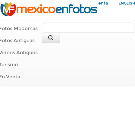
Mi Cuenta
ENGLISH
Fotos Modernas
Fotos Antiguas
Videos Antiguos
Turismo
En Venta