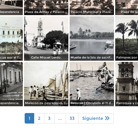
dependencia
Plaza de Armas y Palacio Municipal
Palacio Municipal y Plaza de Armas
Plaza de l
Hotel Diligencias por el fotografo Walter E Hadsell. ( Circulada el 17 de Febrero de 1914 ).
Calle Miguel Lerdo.
Muelle de la Isla de sacrificios.
dependencia.
Malecon de pescadores. ( Circulada el 12 de Agosto de 1911 ).
Regatas ( Circulada el 11 de Abril de 1926 ).
1
2
3
...
33
Siguiente