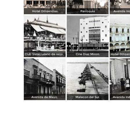
Hotel Diligencias
Parroquia
Avenida In
Club Veracruzano de regatas.
Cine Diaz Miron.
Avenida de Mayo.
Malecon del Sur.
Avenida In