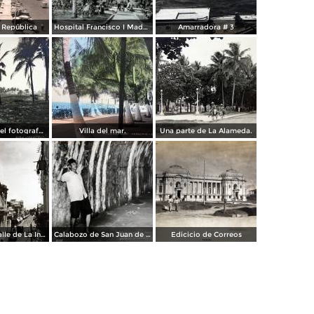
a República
Hospital Francisco I Madero.
Amarradora # 3
Palmares por el fotografo Hugo Brehme.
Villa del mar.
Una parte de La Alameda.
Parroquia y calle de La Independencia.
Calabozo de San Juan de Ulua.
Edicicio de Correos