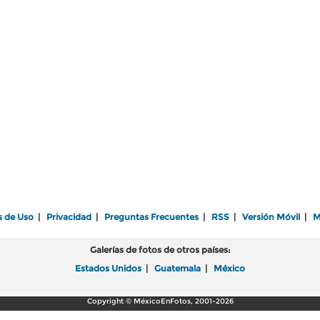
s de Uso
|
Privacidad
|
Preguntas Frecuentes
|
RSS
|
Versión Móvil
|
M
Galerías de fotos de otros países:
Estados Unidos
|
Guatemala
|
México
Copyright © MéxicoEnFotos, 2001-2026