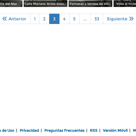
illa del Mar
Calle Mariano Arista esquina con Avenida Landero y Coss
Palmeras y terraza de Villa del Mar
Vista al Hote
Anterior
1
2
3
4
5
...
33
Siguiente
s de Uso
|
Privacidad
|
Preguntas Frecuentes
|
RSS
|
Versión Móvil
|
M