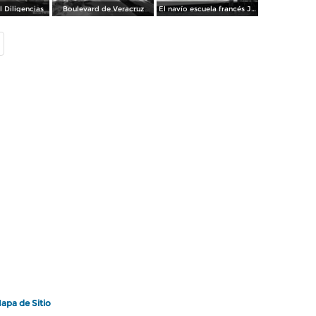
l Diligencias
Boulevard de Veracruz
El navío escuela francés Juana de Arco
apa de Sitio