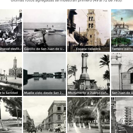
Últimas fotos agregadas se muestran primero (49 al 72 de 783):
Fiestas del carnaval desfile de carros.
Castillo de San Juan de Ulua por el Fotógrafo Walter E. Hadsell
Escena callejera.
 la Sanidad
Muelle visto desde San Juan de Ulúa
Monumento a Juárez dañado por el bombardeo durante la invasión estadounidense de 1914