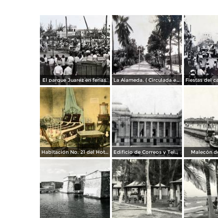
El parque Juarez en ferias.
La Alameda. ( Circulada el 22 de Febrero de 1946 ).
Habitación No. 21 del Hotel Diligencias
Edificio de Correos y Telégrafos
Malecón de