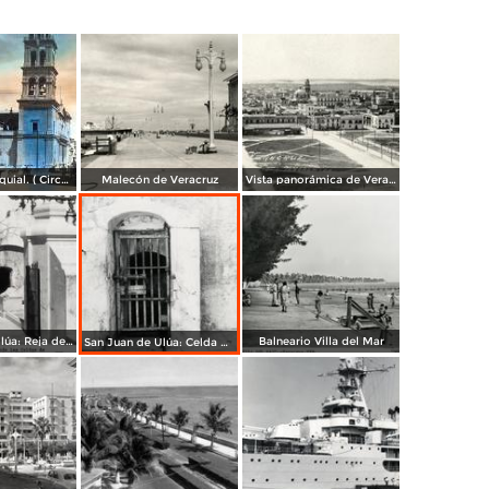
Templo parroquial. ( Circulada el 9 de Mayo de 1948 ).
Malecón de Veracruz
Vista panorámica de Veracruz
San Juan de Ulúa: Reja del puente de los suspiros, con las Celdas de los Tormentos al fondo
Balneario Villa del Mar
San Juan de Ulúa: Celda donde estuvo preso Chucho El Roto