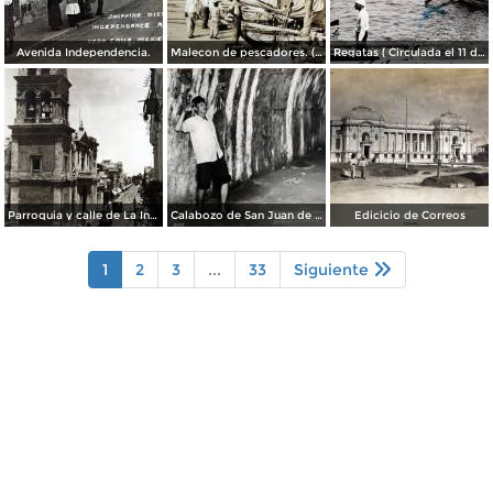
Avenida Independencia.
Malecon de pescadores. ( Circulada el 12 de Agosto de 1911 ).
Regatas ( Circulada el 11 de Abril de 1926 ).
Parroquia y calle de La Independencia.
Calabozo de San Juan de Ulua.
Edicicio de Correos
1
2
3
...
33
Siguiente