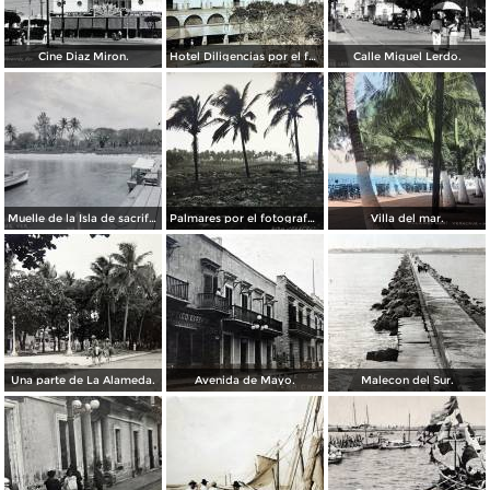
Cine Diaz Miron.
Hotel Diligencias por el fotografo Walter E Hadsell. ( Circulada el 17 de Febrero de 1914 ).
Calle Miguel Lerdo.
Muelle de la Isla de sacrificios.
Palmares por el fotografo Hugo Brehme.
Villa del mar.
Una parte de La Alameda.
Avenida de Mayo.
Malecon del Sur.