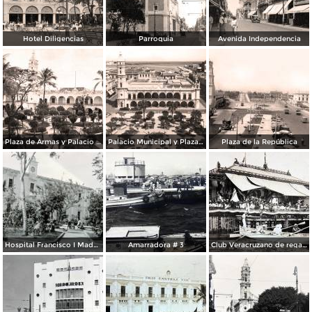
Hotel Diligencias
Parroquia
Avenida Independencia
Plaza de Armas y Palacio Municipal
Palacio Municipal y Plaza de Armas
Plaza de la República
Hospital Francisco I Madero.
Amarradora # 3
Club Veracruzano de regatas.