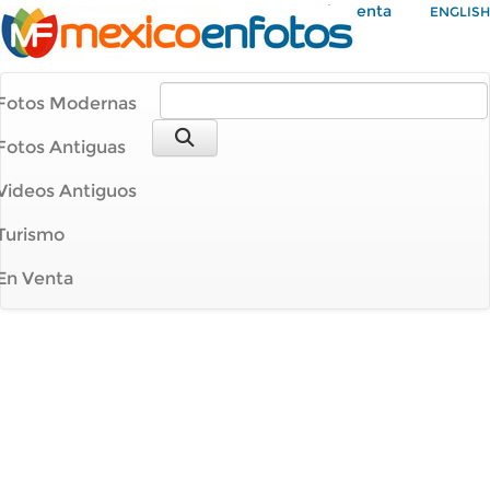
Mi Cuenta
ENGLISH
Fotos Modernas
Fotos Antiguas
Videos Antiguos
Turismo
En Venta