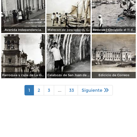
Avenida Independencia.
Malecon de pescadores. ( Circulada el 12 de Agosto de 1911 ).
Regatas ( Circulada el 11 de Abril de 1926 ).
Parroquia y calle de La Independencia.
Calabozo de San Juan de Ulua.
Edicicio de Correos
1
2
3
...
33
Siguiente