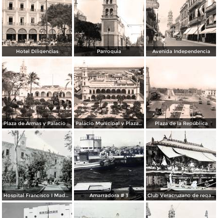
Hotel Diligencias
Parroquia
Avenida Independencia
Plaza de Armas y Palacio Municipal
Palacio Municipal y Plaza de Armas
Plaza de la República
Hospital Francisco I Madero.
Amarradora # 3
Club Veracruzano de regatas.