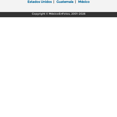
Estados Unidos
|
Guatemala
|
México
Copyright © MéxicoEnFotos, 2001-2026