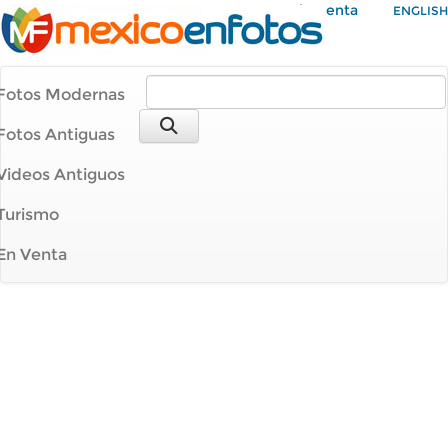
Mi Cuenta
ENGLISH
Fotos Modernas
Fotos Antiguas
Videos Antiguos
Turismo
En Venta