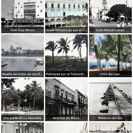
Cine Diaz Miron.
Hotel Diligencias por el fotografo Walter E Hadsell. ( Circulada el 17 de Febrero de 1914 ).
Calle Miguel Lerdo.
Muelle de la Isla de sacrificios.
Palmares por el fotografo Hugo Brehme.
Villa del mar.
Una parte de La Alameda.
Avenida de Mayo.
Malecon del Sur.