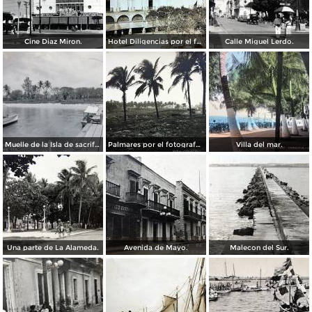
Cine Diaz Miron.
Hotel Diligencias por el fotografo Walter E Hadsell. ( Circulada el 17 de Febrero de 1914 ).
Calle Miguel Lerdo.
Muelle de la Isla de sacrificios.
Palmares por el fotografo Hugo Brehme.
Villa del mar.
Una parte de La Alameda.
Avenida de Mayo.
Malecon del Sur.