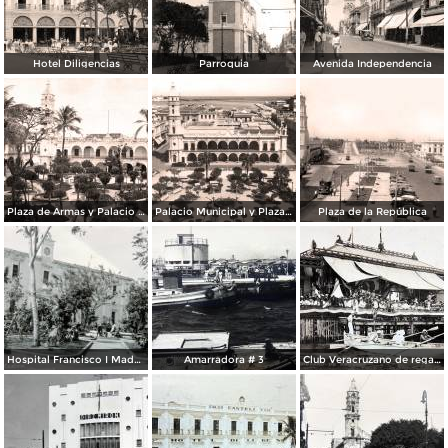
Hotel Diligencias
Parroquia
Avenida Independencia
Plaza de Armas y Palacio Municipal
Palacio Municipal y Plaza de Armas
Plaza de la República
Hospital Francisco I Madero.
Amarradora # 3
Club Veracruzano de regatas.