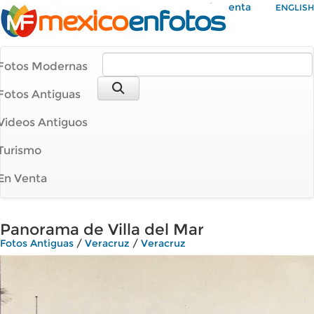
Mi Cuenta
ENGLISH
Fotos Modernas
Fotos Antiguas
Videos Antiguos
Turismo
En Venta
Panorama de Villa del Mar
Fotos Antiguas
/
Veracruz
/
Veracruz