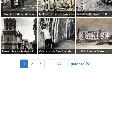
Avenida Independencia.
Malecon de pescadores. ( Circulada el 12 de Agosto de 1911 ).
Regatas ( Circulada el 11 de Abril de 1926 ).
Parroquia y calle de La Independencia.
Calabozo de San Juan de Ulua.
Edicicio de Correos
1
2
3
...
33
Siguiente