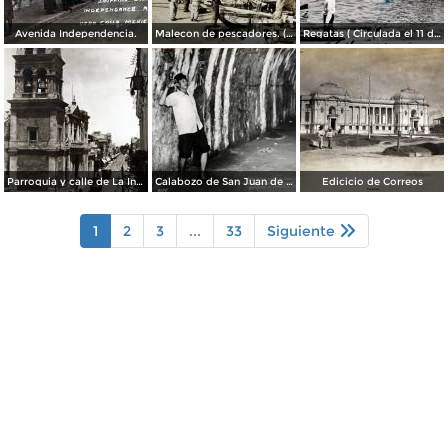
Avenida Independencia.
Malecon de pescadores. ( Circulada el 12 de Agosto de 1911 ).
Regatas ( Circulada el 11 de Abril de 1926 ).
Parroquia y calle de La Independencia.
Calabozo de San Juan de Ulua.
Edicicio de Correos
1
2
3
...
33
Siguiente