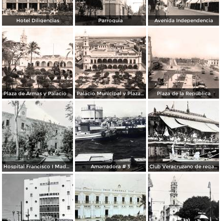
Hotel Diligencias
Parroquia
Avenida Independencia
Plaza de Armas y Palacio Municipal
Palacio Municipal y Plaza de Armas
Plaza de la República
Hospital Francisco I Madero.
Amarradora # 3
Club Veracruzano de regatas.