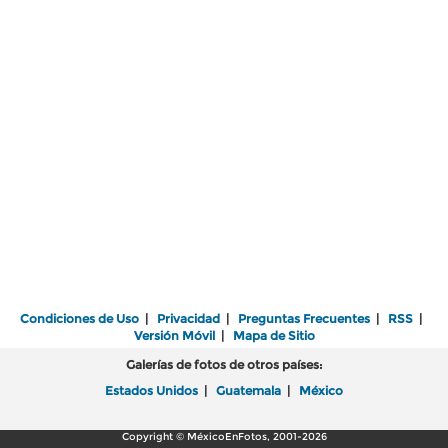
Condiciones de Uso
|
Privacidad
|
Preguntas Frecuentes
|
RSS
|
Versión Móvil
|
Mapa de Sitio
Galerías de fotos de otros países:
Estados Unidos
|
Guatemala
|
México
Copyright © MéxicoEnFotos, 2001-2026