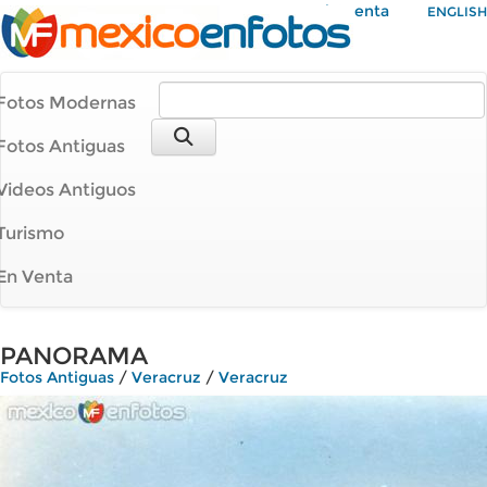
Mi Cuenta
ENGLISH
Fotos Modernas
Fotos Antiguas
Videos Antiguos
Turismo
En Venta
PANORAMA
Fotos Antiguas
/
Veracruz
/
Veracruz