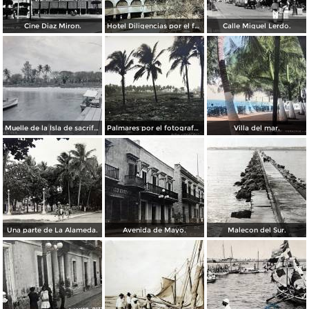
Cine Diaz Miron.
Hotel Diligencias por el fotografo Walter E Hadsell. ( Circulada el 17 de Febrero de 1914 ).
Calle Miguel Lerdo.
Muelle de la Isla de sacrificios.
Palmares por el fotografo Hugo Brehme.
Villa del mar.
Una parte de La Alameda.
Avenida de Mayo.
Malecon del Sur.