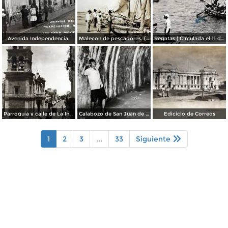
Avenida Independencia.
Malecon de pescadores. ( Circulada el 12 de Agosto de 1911 ).
Regatas ( Circulada el 11 de Abril de 1926 ).
Parroquia y calle de La Independencia.
Calabozo de San Juan de Ulua.
Edicicio de Correos
1
2
3
...
33
Siguiente