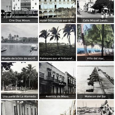
Cine Diaz Miron.
Hotel Diligencias por el fotografo Walter E Hadsell. ( Circulada el 17 de Febrero de 1914 ).
Calle Miguel Lerdo.
Muelle de la Isla de sacrificios.
Palmares por el fotografo Hugo Brehme.
Villa del mar.
Una parte de La Alameda.
Avenida de Mayo.
Malecon del Sur.