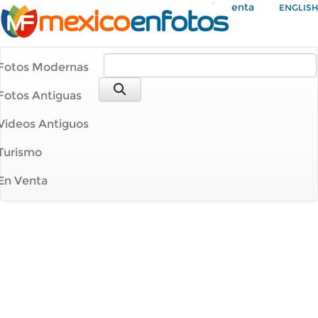
Mi Cuenta
ENGLISH
Fotos Modernas
Fotos Antiguas
Videos Antiguos
Turismo
En Venta