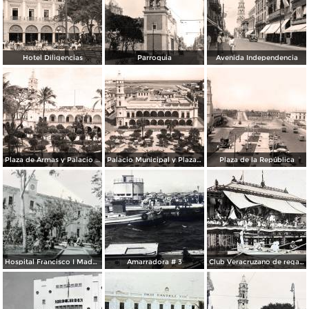
Hotel Diligencias
Parroquia
Avenida Independencia
Plaza de Armas y Palacio Municipal
Palacio Municipal y Plaza de Armas
Plaza de la República
Hospital Francisco I Madero.
Amarradora # 3
Club Veracruzano de regatas.