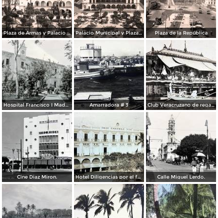
Plaza de Armas y Palacio Municipal
Palacio Municipal y Plaza de Armas
Plaza de la República
Hospital Francisco I Madero.
Amarradora # 3
Club Veracruzano de regatas.
Cine Diaz Miron.
Hotel Diligencias por el fotografo Walter E Hadsell. ( Circulada el 17 de Febrero de 1914 ).
Calle Miguel Lerdo.