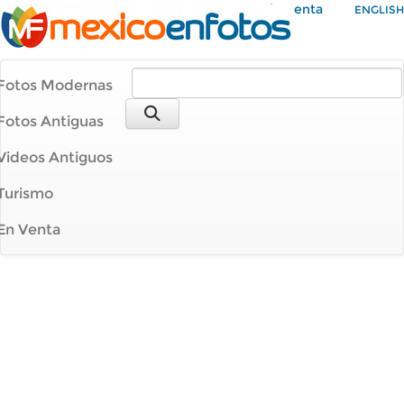
Mi Cuenta
ENGLISH
Fotos Modernas
Fotos Antiguas
Videos Antiguos
Turismo
En Venta