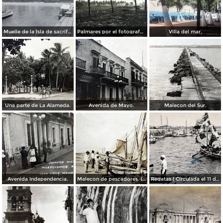
Muelle de la Isla de sacrificios.
Palmares por el fotografo Hugo Brehme.
Villa del mar.
Una parte de La Alameda.
Avenida de Mayo.
Malecon del Sur.
Avenida Independencia.
Malecon de pescadores. ( Circulada el 12 de Agosto de 1911 ).
Regatas ( Circulada el 11 de Abril de 1926 ).