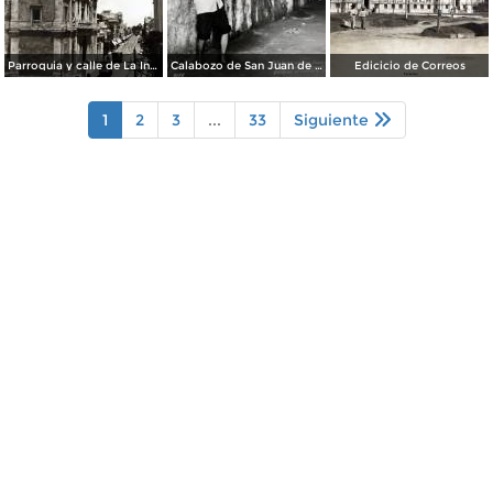
Parroquia y calle de La Independencia.
Calabozo de San Juan de Ulua.
Edicicio de Correos
1
2
3
...
33
Siguiente