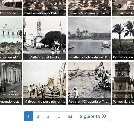
dependencia
Plaza de Armas y Palacio Municipal
Palacio Municipal y Plaza de Armas
Plaza de l
Hotel Diligencias por el fotografo Walter E Hadsell. ( Circulada el 17 de Febrero de 1914 ).
Calle Miguel Lerdo.
Muelle de la Isla de sacrificios.
dependencia.
Malecon de pescadores. ( Circulada el 12 de Agosto de 1911 ).
Regatas ( Circulada el 11 de Abril de 1926 ).
1
2
3
...
33
Siguiente