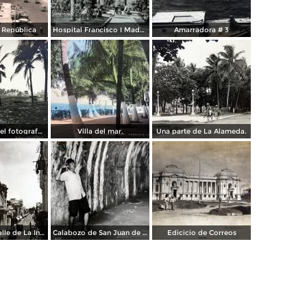
a República
Hospital Francisco I Madero.
Amarradora # 3
Palmares por el fotografo Hugo Brehme.
Villa del mar.
Una parte de La Alameda.
Parroquia y calle de La Independencia.
Calabozo de San Juan de Ulua.
Edicicio de Correos