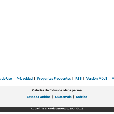
s de Uso
|
Privacidad
|
Preguntas Frecuentes
|
RSS
|
Versión Móvil
|
M
Galerías de fotos de otros países:
Estados Unidos
|
Guatemala
|
México
Copyright © MéxicoEnFotos, 2001-2026