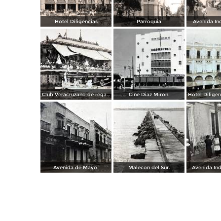
Hotel Diligencias
Parroquia
Avenida In
Club Veracruzano de regatas.
Cine Diaz Miron.
Avenida de Mayo.
Malecon del Sur.
Avenida In