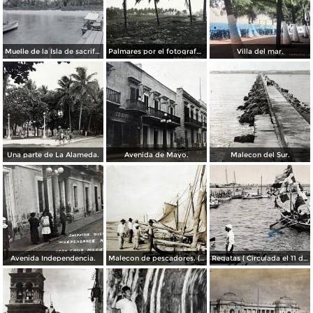
Muelle de la Isla de sacrificios.
Palmares por el fotografo Hugo Brehme.
Villa del mar.
Una parte de La Alameda.
Avenida de Mayo.
Malecon del Sur.
Avenida Independencia.
Malecon de pescadores. ( Circulada el 12 de Agosto de 1911 ).
Regatas ( Circulada el 11 de Abril de 1926 ).