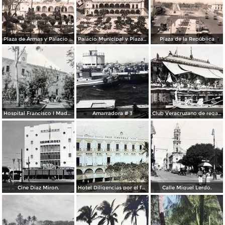
Plaza de Armas y Palacio Municipal
Palacio Municipal y Plaza de Armas
Plaza de la República
Hospital Francisco I Madero.
Amarradora # 3
Club Veracruzano de regatas.
Cine Diaz Miron.
Hotel Diligencias por el fotografo Walter E Hadsell. ( Circulada el 17 de Febrero de 1914 ).
Calle Miguel Lerdo.