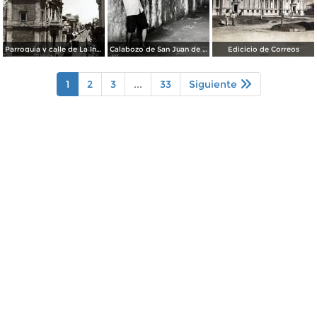
Parroquia y calle de La Independencia.
Calabozo de San Juan de Ulua.
Edicicio de Correos
1
2
3
...
33
Siguiente