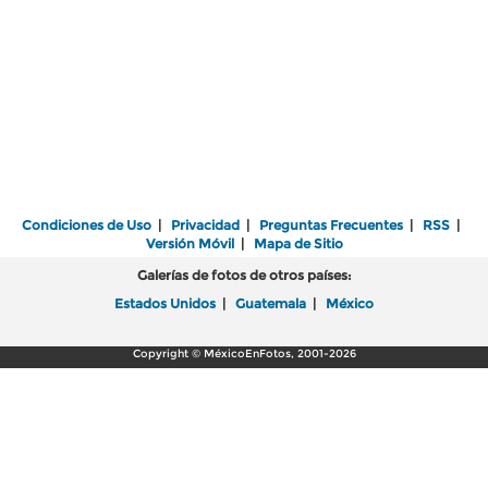
Condiciones de Uso
|
Privacidad
|
Preguntas Frecuentes
|
RSS
|
Versión Móvil
|
Mapa de Sitio
Galerías de fotos de otros países:
Estados Unidos
|
Guatemala
|
México
Copyright © MéxicoEnFotos, 2001-2026