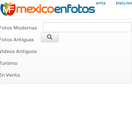
Mi Cuenta
ENGLISH
Fotos Modernas
Fotos Antiguas
Videos Antiguos
Turismo
En Venta