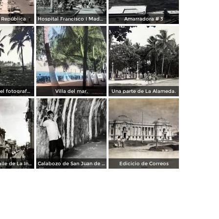
a República
Hospital Francisco I Madero.
Amarradora # 3
Palmares por el fotografo Hugo Brehme.
Villa del mar.
Una parte de La Alameda.
Parroquia y calle de La Independencia.
Calabozo de San Juan de Ulua.
Edicicio de Correos