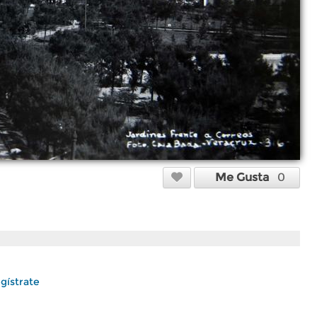
Me Gusta
0
gístrate