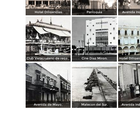
Hotel Diligencias
Parroquia
Avenida In
Club Veracruzano de regatas.
Cine Diaz Miron.
Avenida de Mayo.
Malecon del Sur.
Avenida In