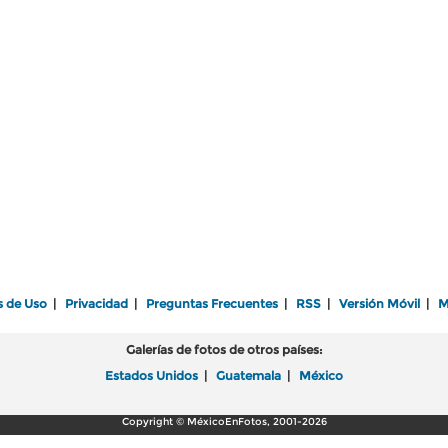
s de Uso
|
Privacidad
|
Preguntas Frecuentes
|
RSS
|
Versión Móvil
|
M
Galerías de fotos de otros países:
Estados Unidos
|
Guatemala
|
México
Copyright © MéxicoEnFotos, 2001-2026