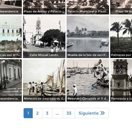
dependencia
Plaza de Armas y Palacio Municipal
Palacio Municipal y Plaza de Armas
Plaza de l
Hotel Diligencias por el fotografo Walter E Hadsell. ( Circulada el 17 de Febrero de 1914 ).
Calle Miguel Lerdo.
Muelle de la Isla de sacrificios.
dependencia.
Malecon de pescadores. ( Circulada el 12 de Agosto de 1911 ).
Regatas ( Circulada el 11 de Abril de 1926 ).
1
2
3
...
33
Siguiente