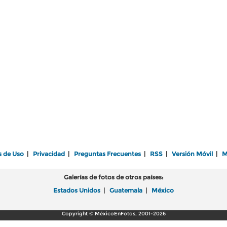
s de Uso
|
Privacidad
|
Preguntas Frecuentes
|
RSS
|
Versión Móvil
|
M
Galerías de fotos de otros países:
Estados Unidos
|
Guatemala
|
México
Copyright © MéxicoEnFotos, 2001-2026