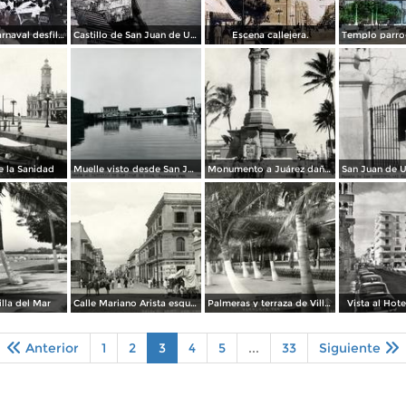
Fiestas del carnaval desfile de carros.
Castillo de San Juan de Ulua por el Fotógrafo Walter E. Hadsell
Escena callejera.
 la Sanidad
Muelle visto desde San Juan de Ulúa
Monumento a Juárez dañado por el bombardeo durante la invasión estadounidense de 1914
illa del Mar
Calle Mariano Arista esquina con Avenida Landero y Coss
Palmeras y terraza de Villa del Mar
Vista al Hote
Anterior
1
2
3
4
5
...
33
Siguiente