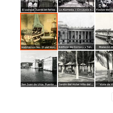
El parque Juarez en ferias.
La Alameda. ( Circulada el 22 de Febrero de 1946 ).
Edificio de Correos y Telégrafos
Malecón de
Habitación No. 21 del Hotel Diligencias
San Juan de Ulúa: Puente de los suspiros y celdas de los tormentos
Jardín del Hotel Villa del Mar
Vista de V