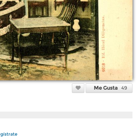
Me Gusta
49
gístrate