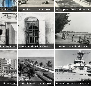
Templo parroquial. ( Circulada el 9 de Mayo de 1948 ).
Malecón de Veracruz
Vista panorámica de Veracruz
San Juan de Ulúa: Reja del puente de los suspiros, con las Celdas de los Tormentos al fondo
San Juan de Ulúa: Celda donde estuvo preso Chucho El Roto
Balneario Villa del Mar
l Diligencias
Boulevard de Veracruz
El navío escuela francés Juana de Arco