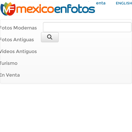
Mi Cuenta
ENGLISH
Fotos Modernas
Fotos Antiguas
Videos Antiguos
Turismo
En Venta