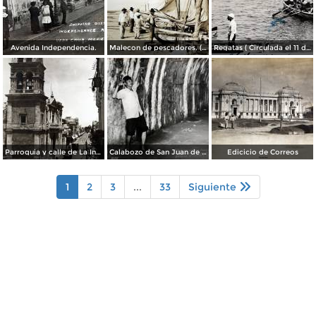
Avenida Independencia.
Malecon de pescadores. ( Circulada el 12 de Agosto de 1911 ).
Regatas ( Circulada el 11 de Abril de 1926 ).
Parroquia y calle de La Independencia.
Calabozo de San Juan de Ulua.
Edicicio de Correos
1
2
3
...
33
Siguiente