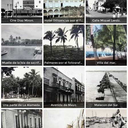
Cine Diaz Miron.
Hotel Diligencias por el fotografo Walter E Hadsell. ( Circulada el 17 de Febrero de 1914 ).
Calle Miguel Lerdo.
Muelle de la Isla de sacrificios.
Palmares por el fotografo Hugo Brehme.
Villa del mar.
Una parte de La Alameda.
Avenida de Mayo.
Malecon del Sur.