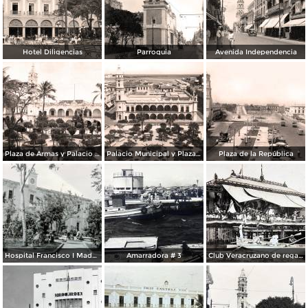
Hotel Diligencias
Parroquia
Avenida Independencia
Plaza de Armas y Palacio Municipal
Palacio Municipal y Plaza de Armas
Plaza de la República
Hospital Francisco I Madero.
Amarradora # 3
Club Veracruzano de regatas.