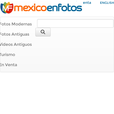
Mi Cuenta
ENGLISH
Fotos Modernas
Fotos Antiguas
Videos Antiguos
Turismo
En Venta