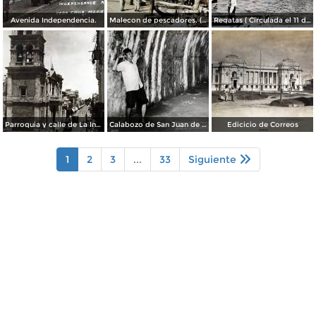
Avenida Independencia.
Malecon de pescadores. ( Circulada el 12 de Agosto de 1911 ).
Regatas ( Circulada el 11 de Abril de 1926 ).
Parroquia y calle de La Independencia.
Calabozo de San Juan de Ulua.
Edicicio de Correos
1
2
3
...
33
Siguiente