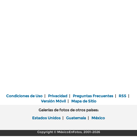
Condiciones de Uso
|
Privacidad
|
Preguntas Frecuentes
|
RSS
|
Versión Móvil
|
Mapa de Sitio
Galerías de fotos de otros países:
Estados Unidos
|
Guatemala
|
México
Copyright © MéxicoEnFotos, 2001-2026