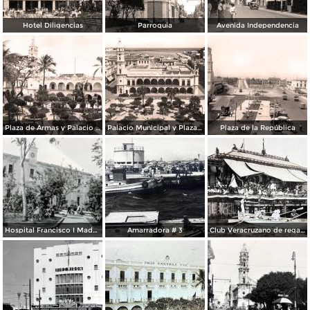
Hotel Diligencias
Parroquia
Avenida Independencia
Plaza de Armas y Palacio Municipal
Palacio Municipal y Plaza de Armas
Plaza de la República
Hospital Francisco I Madero.
Amarradora # 3
Club Veracruzano de regatas.