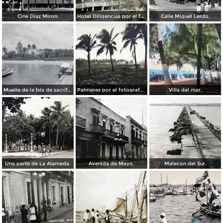
Cine Diaz Miron.
Hotel Diligencias por el fotografo Walter E Hadsell. ( Circulada el 17 de Febrero de 1914 ).
Calle Miguel Lerdo.
Muelle de la Isla de sacrificios.
Palmares por el fotografo Hugo Brehme.
Villa del mar.
Una parte de La Alameda.
Avenida de Mayo.
Malecon del Sur.