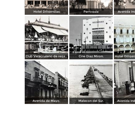
Hotel Diligencias
Parroquia
Avenida In
Club Veracruzano de regatas.
Cine Diaz Miron.
Avenida de Mayo.
Malecon del Sur.
Avenida In