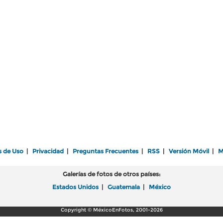
s de Uso
|
Privacidad
|
Preguntas Frecuentes
|
RSS
|
Versión Móvil
|
M
Galerías de fotos de otros países:
Estados Unidos
|
Guatemala
|
México
Copyright © MéxicoEnFotos, 2001-2026