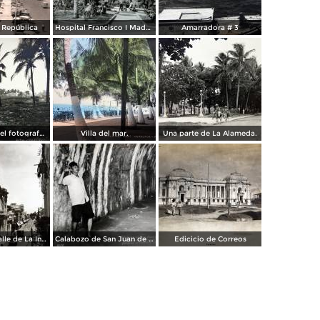
a República
Hospital Francisco I Madero.
Amarradora # 3
Palmares por el fotografo Hugo Brehme.
Villa del mar.
Una parte de La Alameda.
Parroquia y calle de La Independencia.
Calabozo de San Juan de Ulua.
Edicicio de Correos