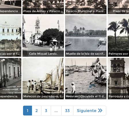
dependencia
Plaza de Armas y Palacio Municipal
Palacio Municipal y Plaza de Armas
Plaza de l
Hotel Diligencias por el fotografo Walter E Hadsell. ( Circulada el 17 de Febrero de 1914 ).
Calle Miguel Lerdo.
Muelle de la Isla de sacrificios.
dependencia.
Malecon de pescadores. ( Circulada el 12 de Agosto de 1911 ).
Regatas ( Circulada el 11 de Abril de 1926 ).
1
2
3
...
33
Siguiente