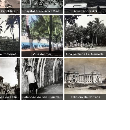
a República
Hospital Francisco I Madero.
Amarradora # 3
Palmares por el fotografo Hugo Brehme.
Villa del mar.
Una parte de La Alameda.
Parroquia y calle de La Independencia.
Calabozo de San Juan de Ulua.
Edicicio de Correos