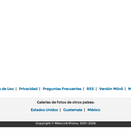
s de Uso
|
Privacidad
|
Preguntas Frecuentes
|
RSS
|
Versión Móvil
|
M
Galerías de fotos de otros países:
Estados Unidos
|
Guatemala
|
México
Copyright © MéxicoEnFotos, 2001-2026