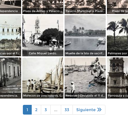
dependencia
Plaza de Armas y Palacio Municipal
Palacio Municipal y Plaza de Armas
Plaza de l
Hotel Diligencias por el fotografo Walter E Hadsell. ( Circulada el 17 de Febrero de 1914 ).
Calle Miguel Lerdo.
Muelle de la Isla de sacrificios.
dependencia.
Malecon de pescadores. ( Circulada el 12 de Agosto de 1911 ).
Regatas ( Circulada el 11 de Abril de 1926 ).
1
2
3
...
33
Siguiente