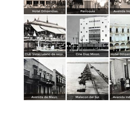
Hotel Diligencias
Parroquia
Avenida In
Club Veracruzano de regatas.
Cine Diaz Miron.
Avenida de Mayo.
Malecon del Sur.
Avenida In