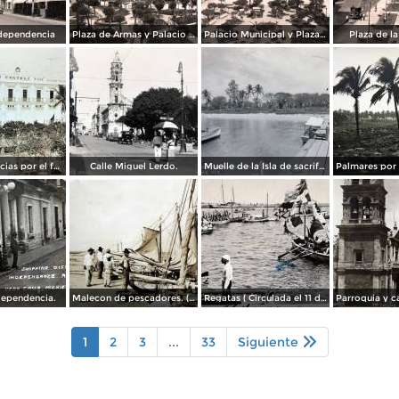
dependencia
Plaza de Armas y Palacio Municipal
Palacio Municipal y Plaza de Armas
Plaza de l
Hotel Diligencias por el fotografo Walter E Hadsell. ( Circulada el 17 de Febrero de 1914 ).
Calle Miguel Lerdo.
Muelle de la Isla de sacrificios.
dependencia.
Malecon de pescadores. ( Circulada el 12 de Agosto de 1911 ).
Regatas ( Circulada el 11 de Abril de 1926 ).
1
2
3
...
33
Siguiente