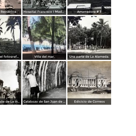
a República
Hospital Francisco I Madero.
Amarradora # 3
Palmares por el fotografo Hugo Brehme.
Villa del mar.
Una parte de La Alameda.
Parroquia y calle de La Independencia.
Calabozo de San Juan de Ulua.
Edicicio de Correos