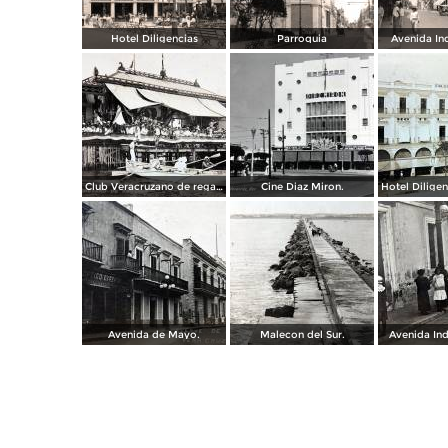
Hotel Diligencias
Parroquia
Avenida In
Club Veracruzano de regatas.
Cine Diaz Miron.
Avenida de Mayo.
Malecon del Sur.
Avenida In