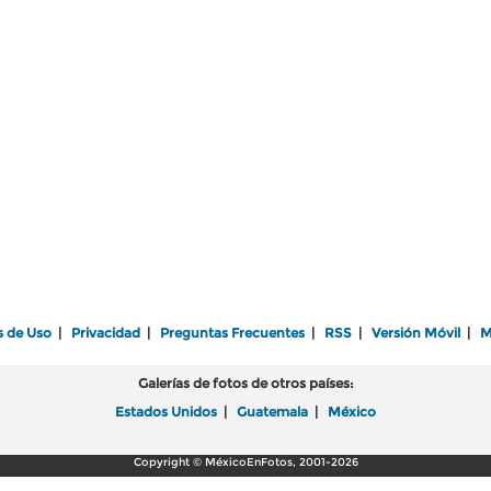
s de Uso
|
Privacidad
|
Preguntas Frecuentes
|
RSS
|
Versión Móvil
|
M
Galerías de fotos de otros países:
Estados Unidos
|
Guatemala
|
México
Copyright © MéxicoEnFotos, 2001-2026