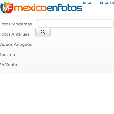
Mi Cuenta
ENGLISH
Fotos Modernas
Fotos Antiguas
Videos Antiguos
Turismo
En Venta