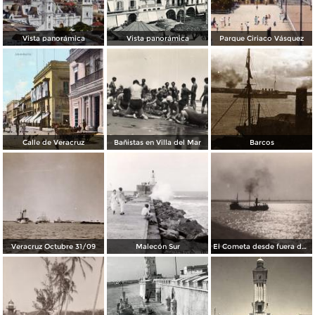
Vista panorámica
Vista panorámica
Parque Ciriaco Vásquez
Calle de Veracruz
Bañistas en Villa del Mar
Barcos
Veracruz Octubre 31/09
Malecón Sur
El Cometa desde fuera de la bahía