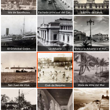
Isla de Sacrificios
Fachada principal del Castillo de San Juan de Ulua
Edificio de Faros
El Cristobal Colón
La Aduana
Vista a la Aduana y el Hotel Oriente
San Juan de Ulua
Vista de Villa del Mar
Club de Regatas