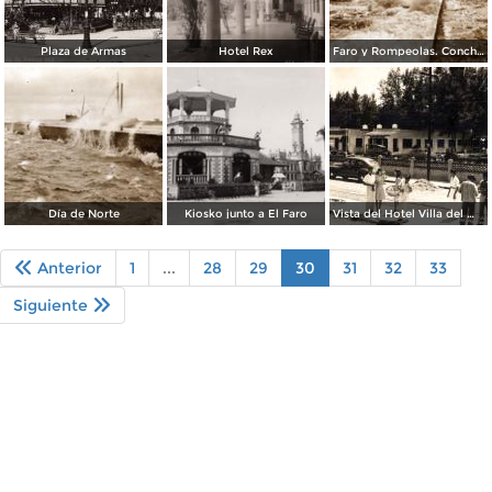
Plaza de Armas
Hotel Rex
Faro y Rompeolas. Concha Dorada
Día de Norte
Kiosko junto a El Faro
Vista del Hotel Villa del Mar
Anterior
1
...
28
29
30
31
32
33
Siguiente