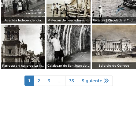
Avenida Independencia.
Malecon de pescadores. ( Circulada el 12 de Agosto de 1911 ).
Regatas ( Circulada el 11 de Abril de 1926 ).
Parroquia y calle de La Independencia.
Calabozo de San Juan de Ulua.
Edicicio de Correos
1
2
3
...
33
Siguiente