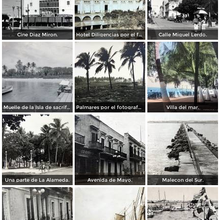
Cine Diaz Miron.
Hotel Diligencias por el fotografo Walter E Hadsell. ( Circulada el 17 de Febrero de 1914 ).
Calle Miguel Lerdo.
Muelle de la Isla de sacrificios.
Palmares por el fotografo Hugo Brehme.
Villa del mar.
Una parte de La Alameda.
Avenida de Mayo.
Malecon del Sur.