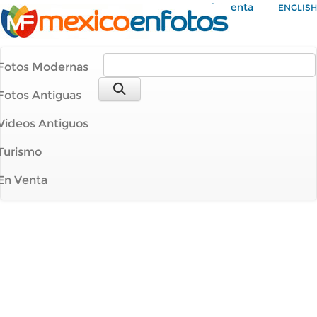
Mi Cuenta
ENGLISH
Fotos Modernas
Fotos Antiguas
Videos Antiguos
Turismo
En Venta