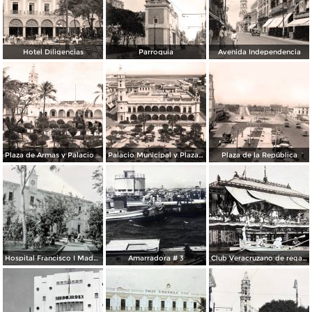
Hotel Diligencias
Parroquia
Avenida Independencia
Plaza de Armas y Palacio Municipal
Palacio Municipal y Plaza de Armas
Plaza de la República
Hospital Francisco I Madero.
Amarradora # 3
Club Veracruzano de regatas.