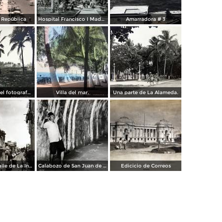
a República
Hospital Francisco I Madero.
Amarradora # 3
Palmares por el fotografo Hugo Brehme.
Villa del mar.
Una parte de La Alameda.
Parroquia y calle de La Independencia.
Calabozo de San Juan de Ulua.
Edicicio de Correos