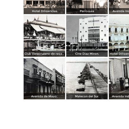
Hotel Diligencias
Parroquia
Avenida In
Club Veracruzano de regatas.
Cine Diaz Miron.
Avenida de Mayo.
Malecon del Sur.
Avenida In