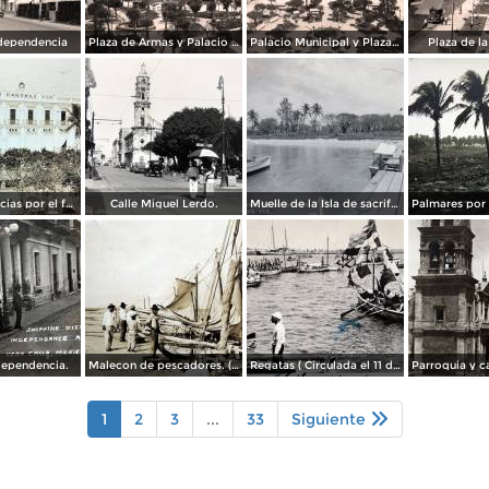
dependencia
Plaza de Armas y Palacio Municipal
Palacio Municipal y Plaza de Armas
Plaza de l
Hotel Diligencias por el fotografo Walter E Hadsell. ( Circulada el 17 de Febrero de 1914 ).
Calle Miguel Lerdo.
Muelle de la Isla de sacrificios.
dependencia.
Malecon de pescadores. ( Circulada el 12 de Agosto de 1911 ).
Regatas ( Circulada el 11 de Abril de 1926 ).
1
2
3
...
33
Siguiente