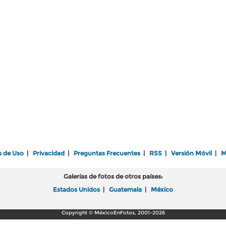
s de Uso
|
Privacidad
|
Preguntas Frecuentes
|
RSS
|
Versión Móvil
|
M
Galerías de fotos de otros países:
Estados Unidos
|
Guatemala
|
México
Copyright © MéxicoEnFotos, 2001-2026