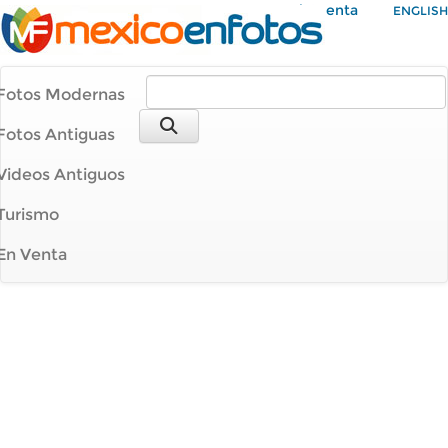
Mi Cuenta
ENGLISH
Fotos Modernas
Fotos Antiguas
Videos Antiguos
Turismo
En Venta