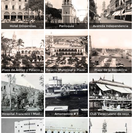
Hotel Diligencias
Parroquia
Avenida Independencia
Plaza de Armas y Palacio Municipal
Palacio Municipal y Plaza de Armas
Plaza de la República
Hospital Francisco I Madero.
Amarradora # 3
Club Veracruzano de regatas.