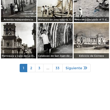
Avenida Independencia.
Malecon de pescadores. ( Circulada el 12 de Agosto de 1911 ).
Regatas ( Circulada el 11 de Abril de 1926 ).
Parroquia y calle de La Independencia.
Calabozo de San Juan de Ulua.
Edicicio de Correos
1
2
3
...
33
Siguiente