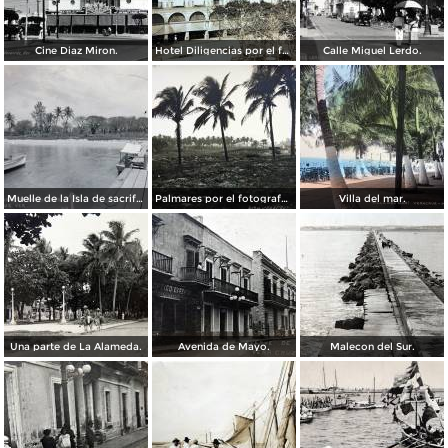
Cine Diaz Miron.
Hotel Diligencias por el fotografo Walter E Hadsell. ( Circulada el 17 de Febrero de 1914 ).
Calle Miguel Lerdo.
Muelle de la Isla de sacrificios.
Palmares por el fotografo Hugo Brehme.
Villa del mar.
Una parte de La Alameda.
Avenida de Mayo.
Malecon del Sur.