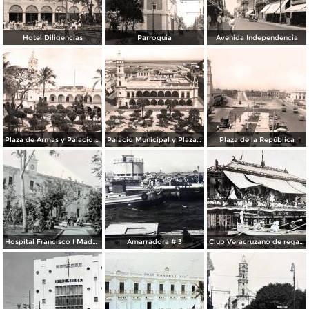
Hotel Diligencias
Parroquia
Avenida Independencia
Plaza de Armas y Palacio Municipal
Palacio Municipal y Plaza de Armas
Plaza de la República
Hospital Francisco I Madero.
Amarradora # 3
Club Veracruzano de regatas.