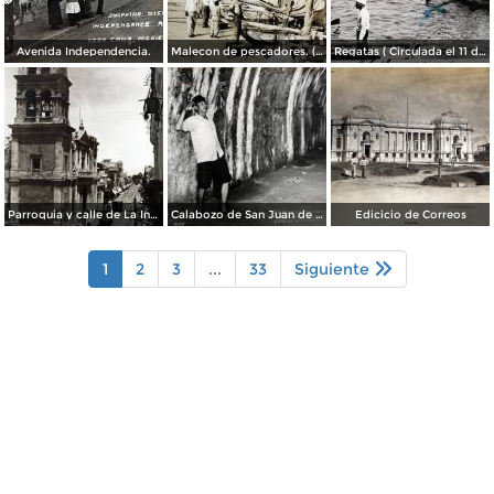
Avenida Independencia.
Malecon de pescadores. ( Circulada el 12 de Agosto de 1911 ).
Regatas ( Circulada el 11 de Abril de 1926 ).
Parroquia y calle de La Independencia.
Calabozo de San Juan de Ulua.
Edicicio de Correos
1
2
3
...
33
Siguiente