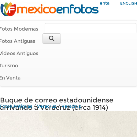
Mi Cuenta
ENGLISH
Fotos Modernas
Fotos Antiguas
Videos Antiguos
Turismo
En Venta
Buque de correo estadounidense
arrivando a Veracruz (circa 1914)
Fotos Antiguas
/
Veracruz
/
Veracruz