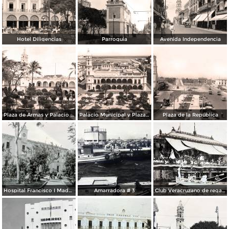
Hotel Diligencias
Parroquia
Avenida Independencia
Plaza de Armas y Palacio Municipal
Palacio Municipal y Plaza de Armas
Plaza de la República
Hospital Francisco I Madero.
Amarradora # 3
Club Veracruzano de regatas.