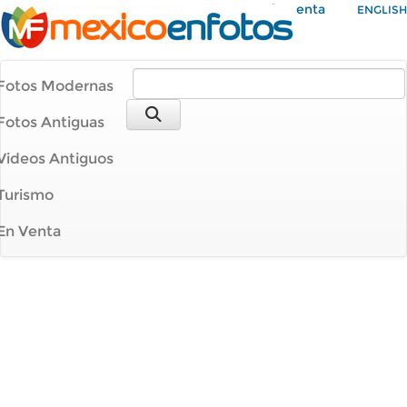
Mi Cuenta
ENGLISH
Fotos Modernas
Fotos Antiguas
Videos Antiguos
Turismo
En Venta