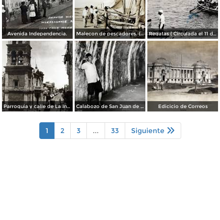
Avenida Independencia.
Malecon de pescadores. ( Circulada el 12 de Agosto de 1911 ).
Regatas ( Circulada el 11 de Abril de 1926 ).
Parroquia y calle de La Independencia.
Calabozo de San Juan de Ulua.
Edicicio de Correos
1
2
3
...
33
Siguiente