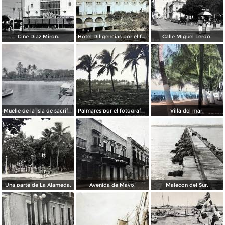
Cine Diaz Miron.
Hotel Diligencias por el fotografo Walter E Hadsell. ( Circulada el 17 de Febrero de 1914 ).
Calle Miguel Lerdo.
Muelle de la Isla de sacrificios.
Palmares por el fotografo Hugo Brehme.
Villa del mar.
Una parte de La Alameda.
Avenida de Mayo.
Malecon del Sur.