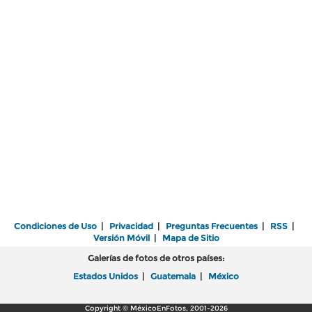
Condiciones de Uso
|
Privacidad
|
Preguntas Frecuentes
|
RSS
|
Versión Móvil
|
Mapa de Sitio
Galerías de fotos de otros países:
Estados Unidos
|
Guatemala
|
México
Copyright © MéxicoEnFotos, 2001-2026