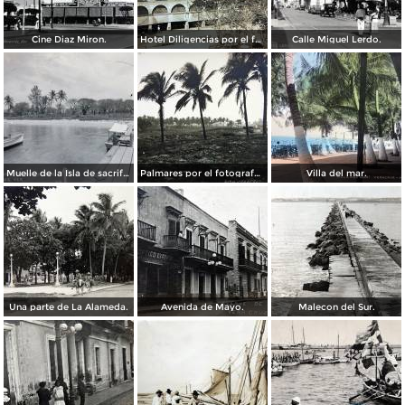
Cine Diaz Miron.
Hotel Diligencias por el fotografo Walter E Hadsell. ( Circulada el 17 de Febrero de 1914 ).
Calle Miguel Lerdo.
Muelle de la Isla de sacrificios.
Palmares por el fotografo Hugo Brehme.
Villa del mar.
Una parte de La Alameda.
Avenida de Mayo.
Malecon del Sur.