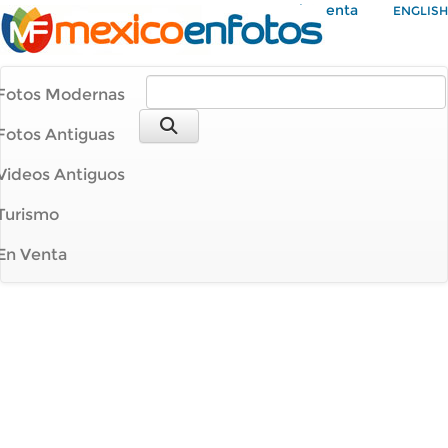
Mi Cuenta
ENGLISH
Fotos Modernas
Fotos Antiguas
Videos Antiguos
Turismo
En Venta