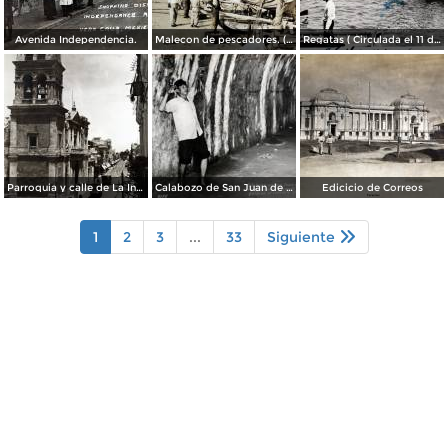
Avenida Independencia.
Malecon de pescadores. ( Circulada el 12 de Agosto de 1911 ).
Regatas ( Circulada el 11 de Abril de 1926 ).
Parroquia y calle de La Independencia.
Calabozo de San Juan de Ulua.
Edicicio de Correos
1
2
3
...
33
Siguiente