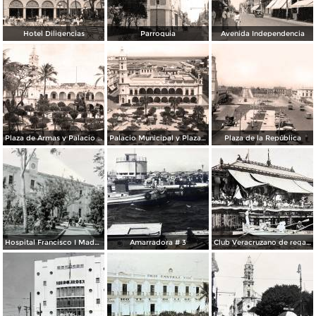
Hotel Diligencias
Parroquia
Avenida Independencia
Plaza de Armas y Palacio Municipal
Palacio Municipal y Plaza de Armas
Plaza de la República
Hospital Francisco I Madero.
Amarradora # 3
Club Veracruzano de regatas.