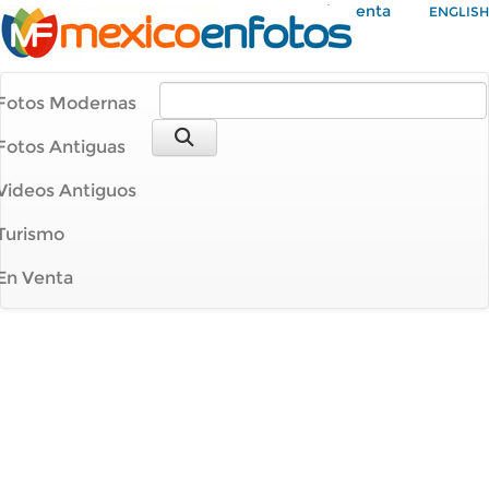
Mi Cuenta
ENGLISH
Fotos Modernas
Fotos Antiguas
Videos Antiguos
Turismo
En Venta