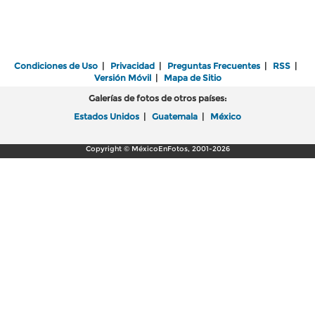
Condiciones de Uso
|
Privacidad
|
Preguntas Frecuentes
|
RSS
|
Versión Móvil
|
Mapa de Sitio
Galerías de fotos de otros países:
Estados Unidos
|
Guatemala
|
México
Copyright © MéxicoEnFotos, 2001-2026