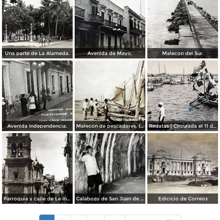
Una parte de La Alameda.
Avenida de Mayo.
Malecon del Sur.
Avenida Independencia.
Malecon de pescadores. ( Circulada el 12 de Agosto de 1911 ).
Regatas ( Circulada el 11 de Abril de 1926 ).
Parroquia y calle de La Independencia.
Calabozo de San Juan de Ulua.
Edicicio de Correos