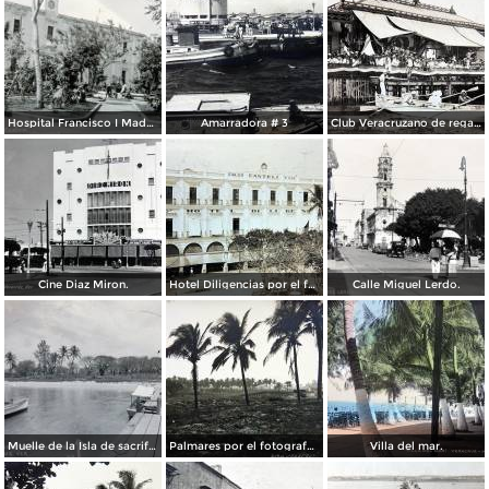
Hospital Francisco I Madero.
Amarradora # 3
Club Veracruzano de regatas.
Cine Diaz Miron.
Hotel Diligencias por el fotografo Walter E Hadsell. ( Circulada el 17 de Febrero de 1914 ).
Calle Miguel Lerdo.
Muelle de la Isla de sacrificios.
Palmares por el fotografo Hugo Brehme.
Villa del mar.