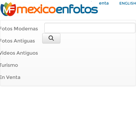
Mi Cuenta
ENGLISH
Fotos Modernas
Fotos Antiguas
Videos Antiguos
Turismo
En Venta