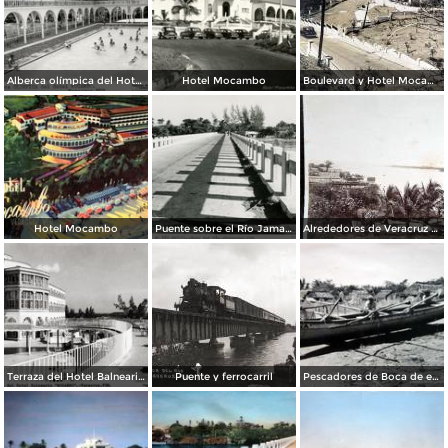
Alberca olímpica del Hotel Mocambo
Hotel Mocambo
Boulevard y Hotel Mocambo.
Hotel Mocambo
Puente sobre el Río Jamapa
Alrededores de Veracruz Boca del Rio por el Fotógrafo Abel Briquet..
Terraza del Hotel Balneario Mocambo
Puente y ferrocarril
Pescadores de Boca de el Rio..