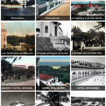
Panorama .
Pescadores .
La Atalaya y el mar de Mocambo
Las Jardineras de Mocambo
Entrada principal al Hotel Mocambo
ESCENA CALLEJERA MOCAMBO
BANOS Y HOTEL MOCAMBO
HOTEL MOCAMBO
HOTEL MOCAMBO