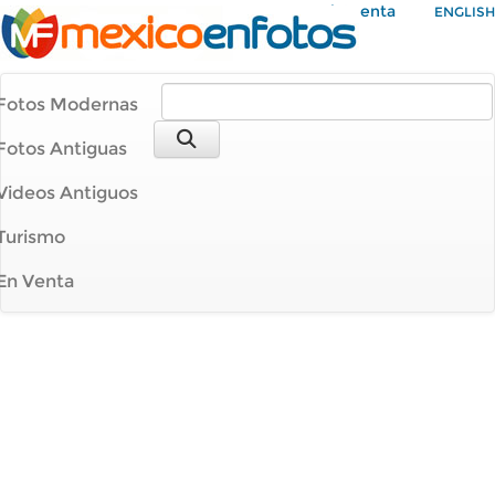
Mi Cuenta
ENGLISH
Fotos Modernas
Fotos Antiguas
Videos Antiguos
Turismo
En Venta