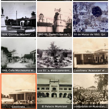
1928, Glorieta "Madero", ubicada en la calle Hidalgo esq. Enríquez.
1960-65, Demolición de la antigua parroquia "San Martín Obispo".
30 de Marzo de 1950, Quisco del Parque "Juárez".
1946, Calle Moctezuma esq. Vicente Guerrero.
Los 50´s. Vista panorámica del Parque "Juárez", quiosco y la calle Guadalupe Victoria.
Gasolinera "Acayucan" el administrador era el Sr. Artemio Antonio Ortíz (en la foto).
El Palacio Municipal
comunistas de Acayucan, 1930
Gasolinera.