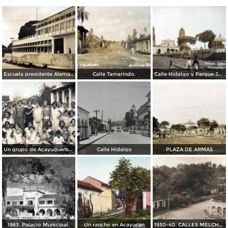
Escuela presidente Aleman.
Calle Tamarindo.
Calle Hidalgo y Parque Juarez.
Un grupo de Acayuquenses en Oluta fechada el 5 de Octubre de 1926.
Calle Hidalgo
PLAZA DE ARMAS
1963. Palacio Municipal.
Un rancho en Acayucan
1930-40. CALLES MELCHOR OCAMPO Y GUADALUPE VICTORIA.