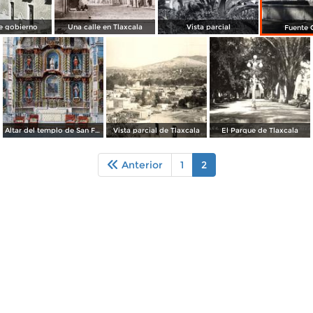
e gobierno
Una calle en Tlaxcala
Vista parcial
Fuente 
Altar del templo de San Francisco
Vista parcial de Tlaxcala
El Parque de Tlaxcala
Anterior
1
2