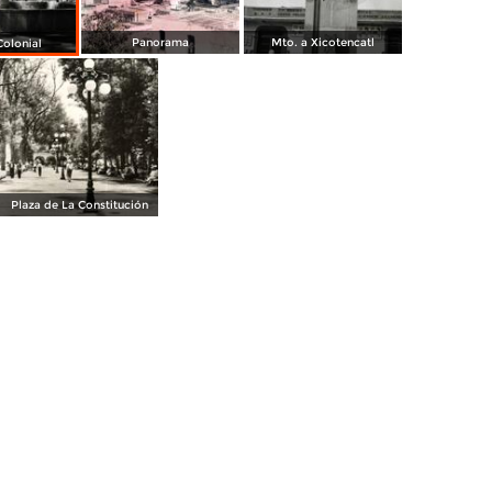
Panorama
Mto. a Xicotencatl
Colonial
Plaza de La Constitución