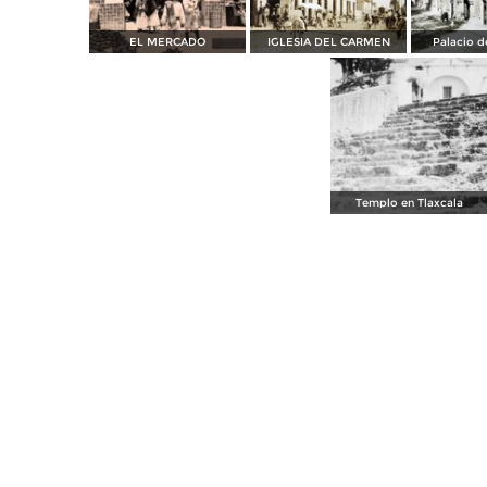
EL MERCADO
IGLESIA DEL CARMEN
Palacio d
Templo en Tlaxcala